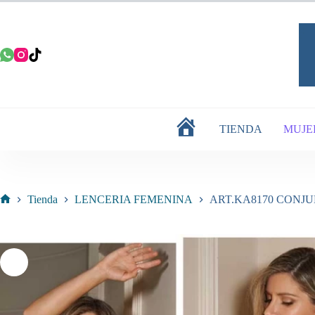
Saltar
al
contenido
TIENDA
MUJE
INICIO
Tienda
LENCERIA FEMENINA
ART.KA8170 CONJ
Inicio