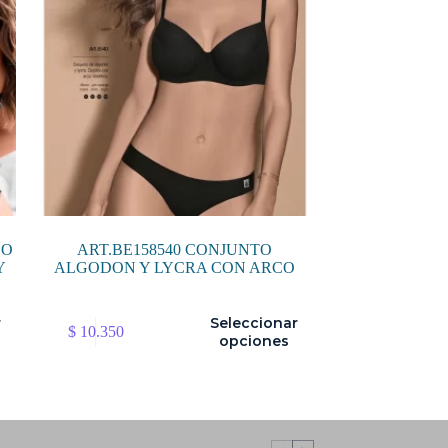
ÑO
ART.BE158540 CONJUNTO
Y
ALGODON Y LYCRA CON ARCO
Este
r
Seleccionar
$
10.350
producto
opciones
tiene
múltiples
variantes.
Las
opciones
se