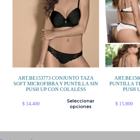
ART.BE153773 CONJUNTO TAZA
ART.BE15
SOFT MICROFIBRA Y PUNTILLA SIN
PUNTILLA T
PUSH UP CON COLALESS
PUSH 
Este
Este
Seleccionar
$
14.400
$
15.800
producto
producto
opciones
tiene
tiene
múltiples
múltiples
variantes.
variantes.
Las
Las
opciones
opciones
se
se