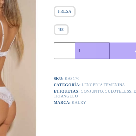
FRESA
100
ART.KA8170
CONJUNTO
TRIANGULO
SOFT
MICROFIBRA
Y
PUNTILLA
SKU:
KA8170
CON
CATEGORÍA:
LENCERIA FEMENINA
CULOTELESS
cantidad
ETIQUETAS:
CONJUNTO
,
CULOTELESS
,
TRIANGULO
MARCA:
KAURY