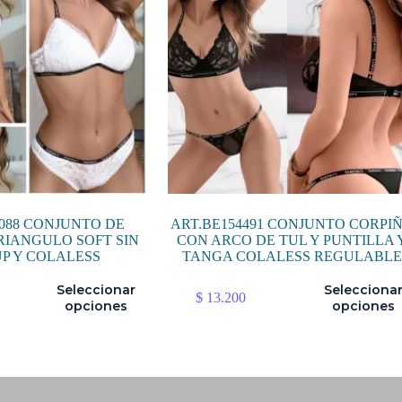
6088 CONJUNTO DE
ART.BE154491 CONJUNTO CORPI
RIANGULO SOFT SIN
CON ARCO DE TUL Y PUNTILLA 
UP Y COLALESS
TANGA COLALESS REGULABLE
Este
Seleccionar
Selecciona
$
13.200
producto
opciones
opciones
tiene
múltiples
variantes.
Las
opciones
se