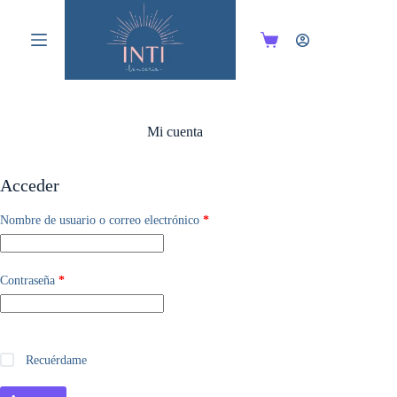
Saltar
al
contenido
Carro
de
compra
Mi cuenta
Acceder
Obligatorio
Nombre de usuario o correo electrónico
*
Obligatorio
Contraseña
*
Recuérdame