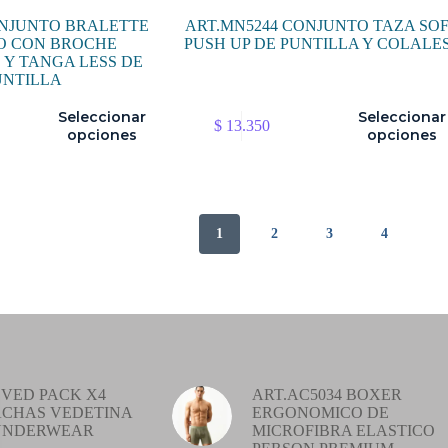
ONJUNTO BRALETTE
ART.MN5244 CONJUNTO TAZA SO
O CON BROCHE
PUSH UP DE PUNTILLA Y COLALE
Y TANGA LESS DE
UNTILLA
Este
Seleccionar
Seleccionar
$
13.350
producto
opciones
opciones
tiene
múltiples
variantes.
Las
opciones
1
2
3
4
se
pueden
elegir
en
la
página
de
producto
VED PACK X4
ART.AC5034 BOXER
CHAS VEDETINA
ERGONOMICO DE
UNDERWEAR
MICROFIBRA ELASTICO