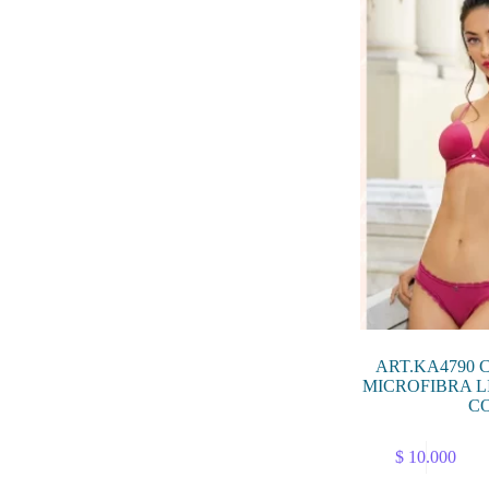
Las
opciones
se
pueden
elegir
en
la
página
de
producto
ART.KA4790 
MICROFIBRA L
C
Este
$
10.000
producto
tiene