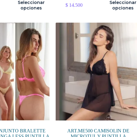
Este
Seleccionar
Seleccionar
$
14.500
producto
opciones
opciones
tiene
múltiples
variantes.
Las
opciones
se
pueden
elegir
en
la
página
de
producto
ONJUNTO BRALETTE
ART.ME500 CAMISOLIN DE
NGA LESS PUNTILLA
MICROTUL Y PUNTILLA