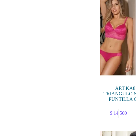
pueden
elegir
en
la
página
de
producto
ART.KA8
TRIANGULO S
PUNTILLA 
Este
$
14.500
producto
tiene
múltiples
variantes.