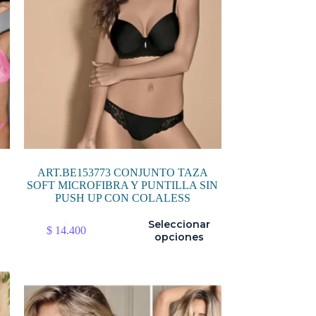
ART.BE153773 CONJUNTO TAZA
SOFT MICROFIBRA Y PUNTILLA SIN
PUSH UP CON COLALESS
Este
Seleccionar
$
14.400
producto
opciones
tiene
múltiples
variantes.
Las
opciones
se