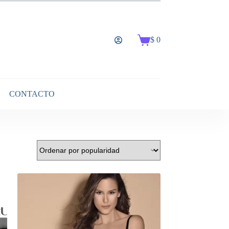
$
0
Carro
de
compra
CONTACTO