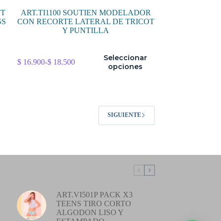
FT
ART.TI1100 SOUTIEN MODELADOR
SS
CON RECORTE LATERAL DE TRICOT
Y PUNTILLA
Este
Seleccionar
$
16.900
-
$
18.500
producto
Rango
opciones
tiene
de
múltiples
precios:
variantes.
desde
Las
$ 16.900
opciones
hasta
SIGUIENTE
se
$ 18.500
pueden
elegir
en
la
página
de
producto
ART.VI501P PACK X3
TEENS TIRO CORTO
ALGODON LISO Y