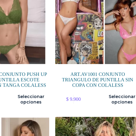
 CONJUNTO PUSH UP
ART.AV1001 CONJUNTO
UNTILLA ESCOTE
TRIANGULO DE PUNTILLA SIN
N TANGA COLALESS
COPA CON COLALESS
Este
Seleccionar
Seleccionar
$
9.900
producto
opciones
opciones
tiene
múltiples
variantes.
Las
opciones
se