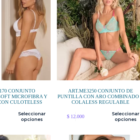
pueden
elegir
en
la
página
de
producto
170 CONJUNTO
ART.ME3250 CONJUNTO DE
OFT MICROFIBRA Y
PUNTILLA CON ARO COMBINADO
CON CULOTELESS
COLALESS REGULABLE
Este
Seleccionar
Seleccionar
$
12.000
producto
opciones
opciones
tiene
múltiples
variantes.