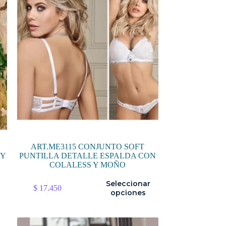
pueden
elegir
en
la
página
de
producto
ART.ME3115 CONJUNTO SOFT
 Y
PUNTILLA DETALLE ESPALDA CON
COLALESS Y MOÑO
Este
Seleccionar
$
17.450
producto
opciones
tiene
múltiples
variantes.