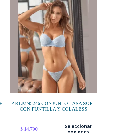
Las
opciones
se
pueden
elegir
en
la
página
de
producto
SH
ART.MN5246 CONJUNTO TASA SOFT
CON PUNTILLA Y COLALESS
Este
Seleccionar
$
14.700
producto
opciones
tiene