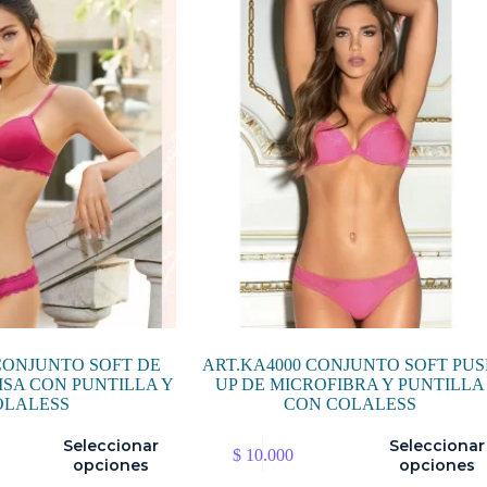
Las
opciones
se
pueden
elegir
en
la
página
de
producto
CONJUNTO SOFT DE
ART.KA4000 CONJUNTO SOFT PU
ISA CON PUNTILLA Y
UP DE MICROFIBRA Y PUNTILLA
OLALESS
CON COLALESS
Este
Seleccionar
Seleccionar
$
10.000
producto
opciones
opciones
tiene