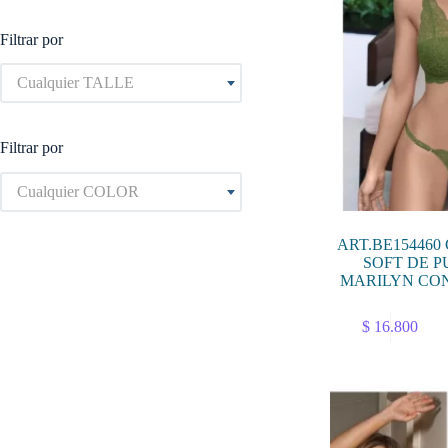
Filtrar por
Cualquier TALLE
Filtrar por
Cualquier COLOR
ART.BE154460
SOFT DE P
MARILYN CO
Este
$
16.800
producto
tiene
múltiples
variantes.
Las
opciones
se