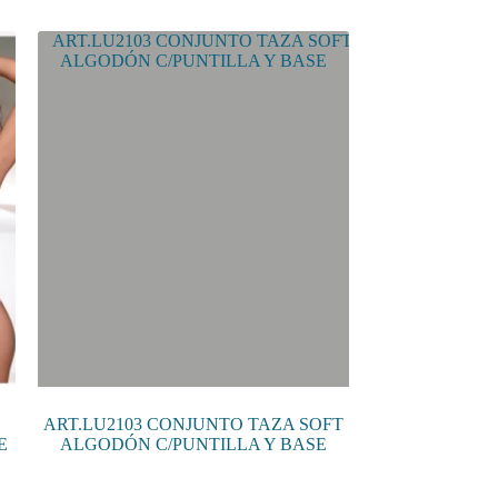
múltiples
variantes.
Las
opciones
se
pueden
elegir
en
la
página
de
producto
ART.LU2103 CONJUNTO TAZA SOFT
E
ALGODÓN C/PUNTILLA Y BASE