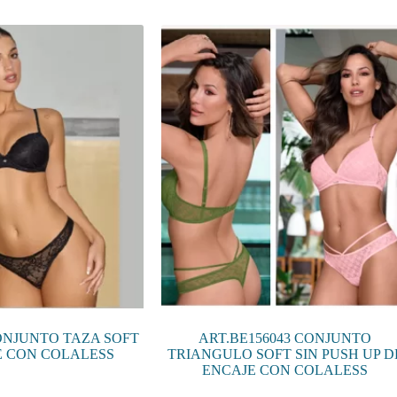
múltiples
variantes.
Las
opciones
se
pueden
elegir
en
la
página
de
producto
ONJUNTO TAZA SOFT
ART.BE156043 CONJUNTO
E CON COLALESS
TRIANGULO SOFT SIN PUSH UP D
ENCAJE CON COLALESS