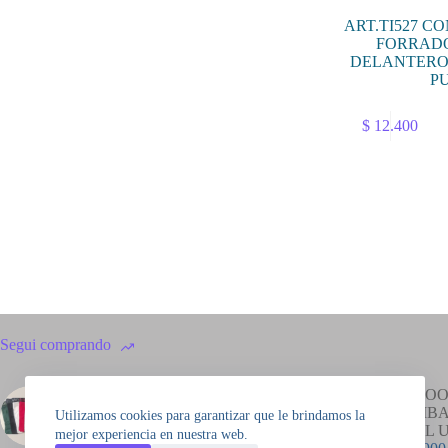
ART.TI527 C
FORRAD
DELANTERO 
P
Este
$
12.400
producto
tiene
múltiples
variantes.
Las
opciones
se
pueden
elegir
en
la
página
Segui comprando
de
producto
ART.KK1000 BOXER
ART.OO
ALGODON LISO
BOMBA
Utilizamos cookies para garantizar que le brindamos la
$
10.650
COOL 
mejor experiencia en nuestra web.