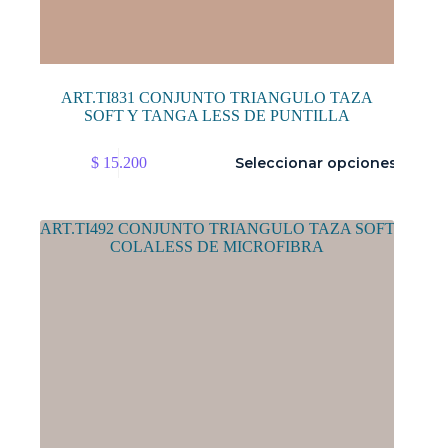
ART.TI831 CONJUNTO TRIANGULO TAZA
SOFT Y TANGA LESS DE PUNTILLA
Este
$
15.200
Seleccionar opciones
producto
tiene
múltiples
variantes.
Las
opciones
se
pueden
elegir
en
la
página
de
producto