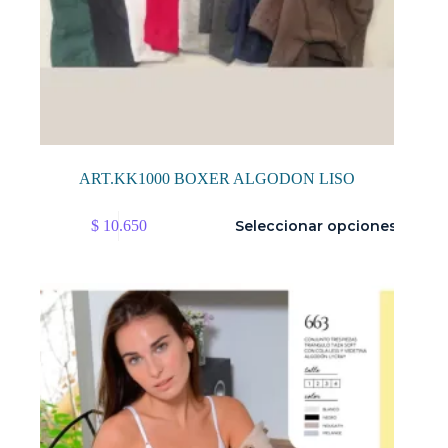
ART.KK1000 BOXER ALGODON LISO
Este
$
10.650
Seleccionar opciones
producto
tiene
múltiples
variantes.
Las
opciones
se
pueden
elegir
en
la
página
de