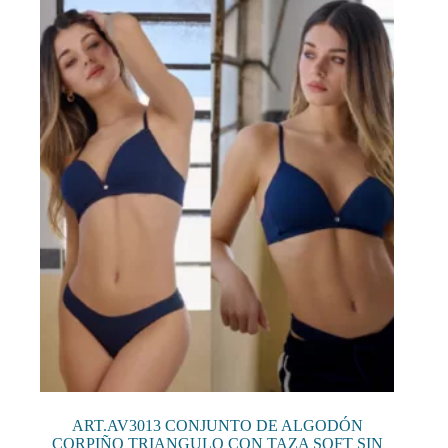
Las
opciones
se
pueden
elegir
en
la
página
de
producto
ART.AV3013 CONJUNTO DE ALGODÓN
CORPIÑO TRIANGULO CON TAZA SOFT SIN