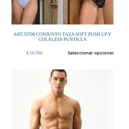
ART.TI708 CONJUNTO TAZA SOFT PUSH UP Y
COLALESS PUNTILLA
Este
$
16.500
Seleccionar opciones
producto
tiene
múltiples
variantes.
Las
opciones
se
pueden
elegir
en
la
página
de
producto