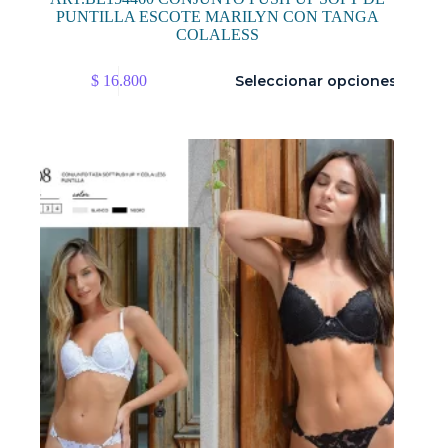
PUNTILLA ESCOTE MARILYN CON TANGA
COLALESS
Este
$
16.800
Seleccionar opciones
producto
tiene
múltiples
variantes.
Las
opciones
se
pueden
elegir
en
la
página
de
producto