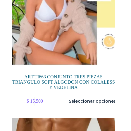
producto
ART.TI663 CONJUNTO TRES PIEZAS
TRIANGULO SOFT ALGODON CON COLALESS
Y VEDETINA
Este
$
15.500
Seleccionar opciones
producto
tiene
múltiples
variantes.
Las
opciones