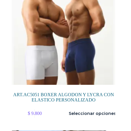
en
la
página
de
producto
ART.AC5051 BOXER ALGODON Y LYCRA CON
ELASTICO PERSONALIZADO
Este
$
9.800
Seleccionar opciones
producto
tiene
múltiples
variantes.