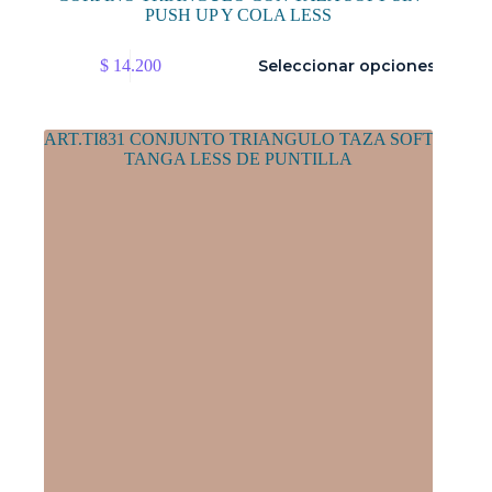
PUSH UP Y COLA LESS
Este
$
14.200
Seleccionar opciones
producto
tiene
múltiples
variantes.
Las
opciones
se
pueden
elegir
en
la
página
de
producto