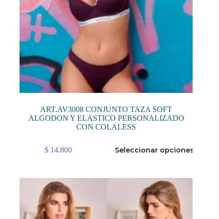
ART.AV3008 CONJUNTO TAZA SOFT
ALGODON Y ELASTICO PERSONALIZADO
CON COLALESS
Este
$
14.800
Seleccionar opciones
producto
tiene
múltiples
variantes.
Las
opciones
se
pueden