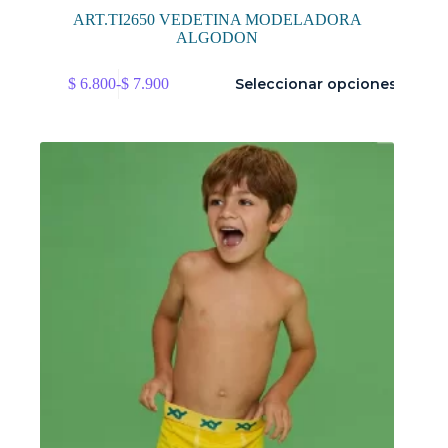
ART.TI2650 VEDETINA MODELADORA
ALGODON
Este
$
6.800
-
$
7.900
Seleccionar opciones
producto
Rango
tiene
de
múltiples
precios:
variantes.
desde
Las
$ 6.800
opciones
hasta
se
$ 7.900
pueden
elegir
en
la
página
de
producto