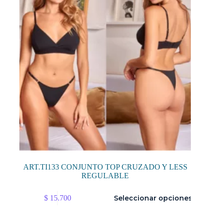
elegir
en
la
página
de
producto
ART.TI133 CONJUNTO TOP CRUZADO Y LESS
REGULABLE
Este
$
15.700
Seleccionar opciones
producto
tiene