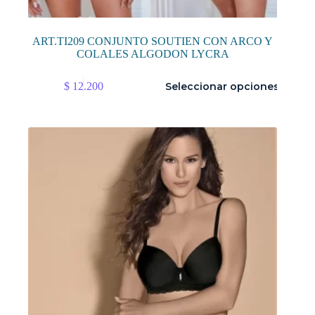
ART.TI209 CONJUNTO SOUTIEN CON ARCO Y
COLALES ALGODON LYCRA
Este
$
12.200
Seleccionar opciones
producto
tiene
múltiples
variantes.
Las
opciones
se
pueden
elegir
en
la
página
de
producto