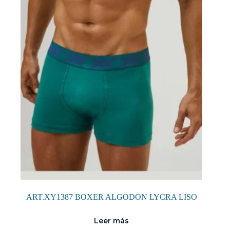
se
pueden
elegir
en
la
página
de
producto
ART.XY1387 BOXER ALGODON LYCRA LISO
Leer más