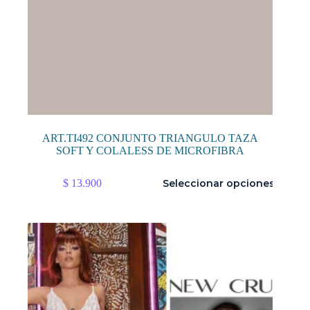
ART.TI492 CONJUNTO TRIANGULO TAZA
SOFT Y COLALESS DE MICROFIBRA
Este
$
13.900
Seleccionar opciones
producto
tiene
múltiples
variantes.
Las
opciones
se
pueden
elegir
en
la