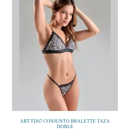
opciones
se
pueden
elegir
en
la
página
de
producto
ART.TI267 CONJUNTO BRALETTE TAZA
DOBLE