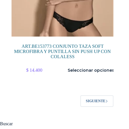
ART.BE153773 CONJUNTO TAZA SOFT
MICROFIBRA Y PUNTILLA SIN PUSH UP CON
COLALESS
Este
$
14.400
Seleccionar opciones
producto
tiene
múltiples
variantes.
Las
opciones
SIGUIENTE
se
pueden
elegir
en
la
Buscar
página