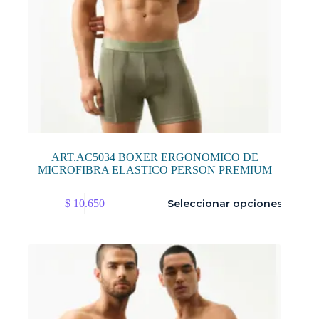
ART.AC5034 BOXER ERGONOMICO DE
MICROFIBRA ELASTICO PERSON PREMIUM
Este
$
10.650
Seleccionar opciones
producto
tiene
múltiples
variantes.
Las
opciones
se
pueden
elegir