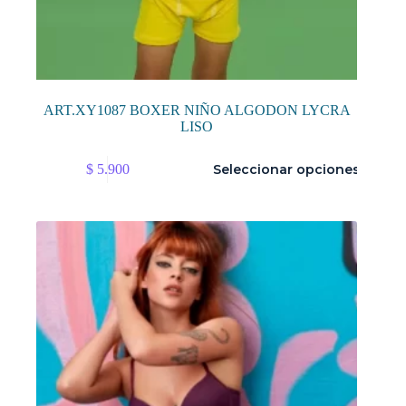
ART.XY1087 BOXER NIÑO ALGODON LYCRA
LISO
Este
$
5.900
Seleccionar opciones
producto
tiene
múltiples
variantes.
Las
opciones
se
pueden
elegir
en
la
página
de
producto