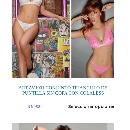
página
de
producto
ART.AV1001 CONJUNTO TRIANGULO DE
PUNTILLA SIN COPA CON COLALESS
Este
$
9.900
Seleccionar opciones
producto
tiene
múltiples
variantes.
Las