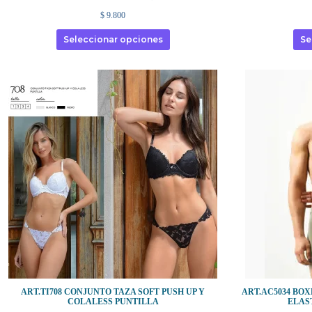
$
9.800
Seleccionar opciones
Se
ART.TI708 CONJUNTO TAZA SOFT PUSH UP Y
ART.AC5034 BO
COLALESS PUNTILLA
ELAS