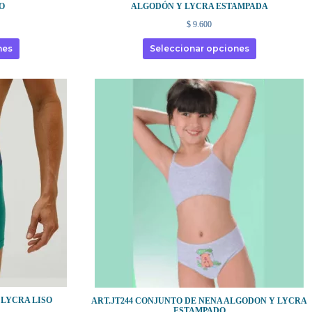
O
ALGODÓN Y LYCRA ESTAMPADA
$
9.600
nes
Seleccionar opciones
 LYCRA LISO
ART.JT244 CONJUNTO DE NENA ALGODON Y LYCRA
ESTAMPADO