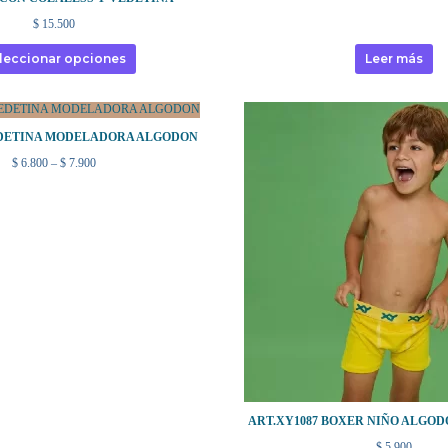
$
15.500
leccionar opciones
Leer más
VEDETINA MODELADORA ALGODON
Rango
$
6.800
–
$
7.900
de
precios:
desde
$ 6.800
hasta
$ 7.900
ART.XY1087 BOXER NIÑO ALGOD
$
5.900