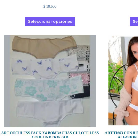
$
10.650
Seleccionar opciones
Se
ART.OOCULESS PACK X4 BOMBACHAS CULOTE LESS
ART.TI663 CONJU
COOL UNDERWEAR
ALGODON 