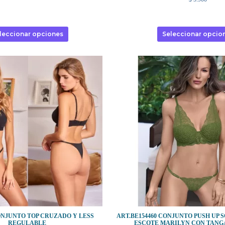
leccionar opciones
Seleccionar opcio
CONJUNTO TOP CRUZADO Y LESS
ART.BE154460 CONJUNTO PUSH UP 
REGULABLE
ESCOTE MARILYN CON TANG