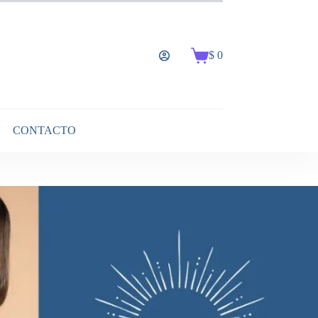
$
0
Carro
de
compra
CONTACTO