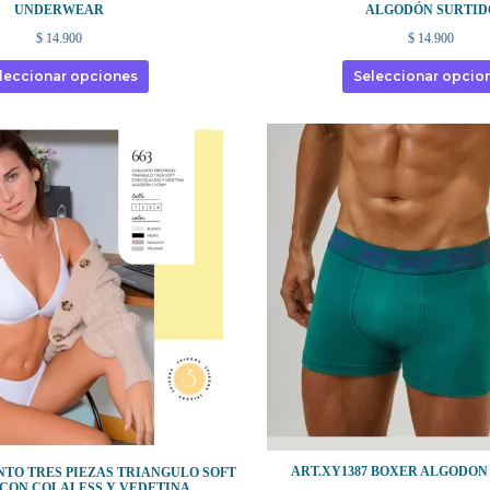
UNDERWEAR
ALGODÓN SURTID
$
14.900
$
14.900
leccionar opciones
Seleccionar opcio
ART.XY1387 BOXER ALGODON
NTO TRES PIEZAS TRIANGULO SOFT
CON COLALESS Y VEDETINA