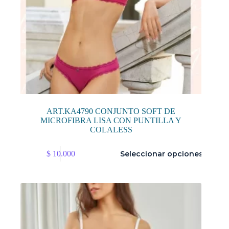
ART.KA4790 CONJUNTO SOFT DE
MICROFIBRA LISA CON PUNTILLA Y
COLALESS
Este
$
10.000
Seleccionar opciones
producto
tiene
múltiples
variantes.
Las
opciones
se
pueden
elegir