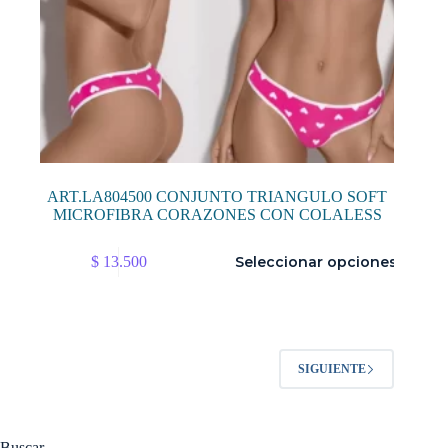
ART.LA804500 CONJUNTO TRIANGULO SOFT
MICROFIBRA CORAZONES CON COLALESS
Este
$
13.500
Seleccionar opciones
producto
tiene
múltiples
variantes.
Las
opciones
SIGUIENTE
se
pueden
elegir
en
la
Buscar