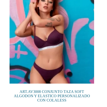
se
pueden
elegir
en
la
página
de
producto
ART.AV3008 CONJUNTO TAZA SOFT
ALGODON Y ELASTICO PERSONALIZADO
CON COLALESS