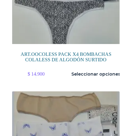
ART.OOCOLESS PACK X4 BOMBACHAS
COLALESS DE ALGODÓN SURTIDO
Este
$
14.900
Seleccionar opciones
producto
tiene
múltiples
variantes.
Las
opciones
se
pueden
elegir
en
la
página