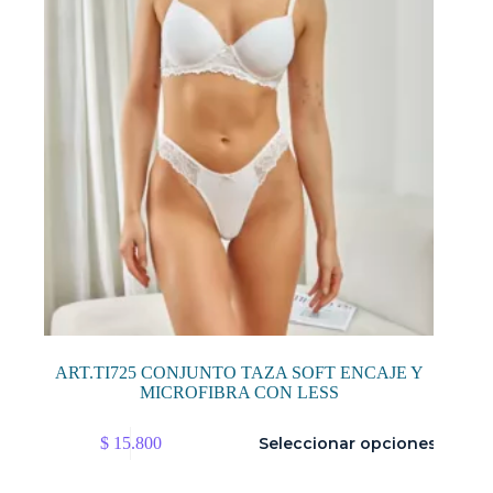
en
la
página
de
producto
ART.TI725 CONJUNTO TAZA SOFT ENCAJE Y
MICROFIBRA CON LESS
Este
$
15.800
Seleccionar opciones
producto
tiene
múltiples