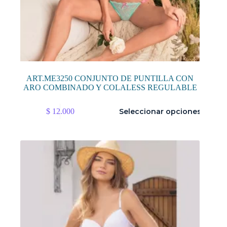
ART.ME3250 CONJUNTO DE PUNTILLA CON
ARO COMBINADO Y COLALESS REGULABLE
Este
$
12.000
Seleccionar opciones
producto
tiene
múltiples
variantes.
Las
opciones
se
pueden
elegir
en
la
página
de