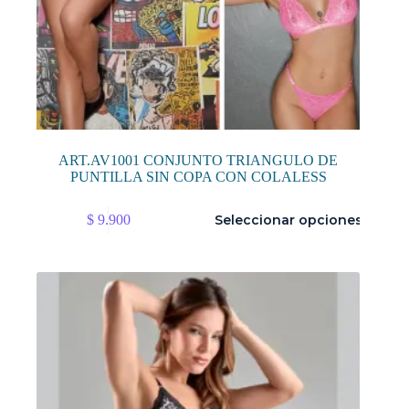
ART.AV1001 CONJUNTO TRIANGULO DE
PUNTILLA SIN COPA CON COLALESS
Este
$
9.900
Seleccionar opciones
producto
tiene
múltiples
variantes.
Las
opciones
se
pueden
elegir
en
la
página