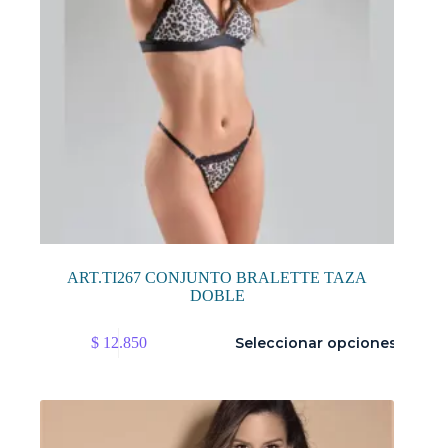
de
producto
ART.TI267 CONJUNTO BRALETTE TAZA
DOBLE
Este
$
12.850
Seleccionar opciones
producto
tiene
múltiples
variantes.
Las
opciones