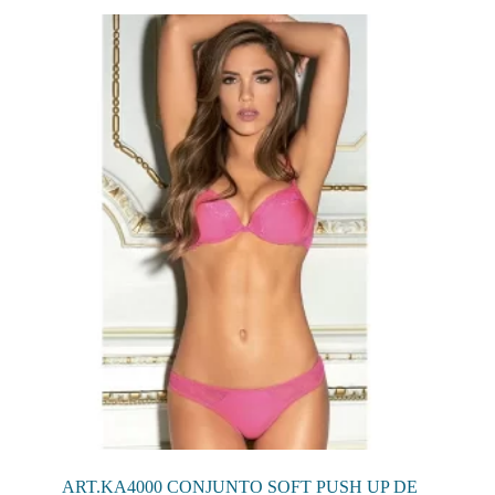
variantes.
Las
opciones
se
pueden
elegir
en
la
página
de
producto
ART.KA4000 CONJUNTO SOFT PUSH UP DE