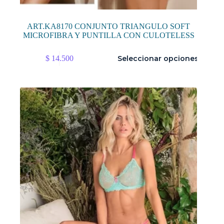
ART.KA8170 CONJUNTO TRIANGULO SOFT
MICROFIBRA Y PUNTILLA CON CULOTELESS
Este
$
14.500
Seleccionar opciones
producto
tiene
múltiples
variantes.
Las
opciones
se
pueden
elegir
en
la
página
de
producto