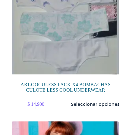
de
producto
ART.OOCULESS PACK X4 BOMBACHAS
CULOTE LESS COOL UNDERWEAR
Este
$
14.900
Seleccionar opciones
producto
tiene
múltiples
variantes.
Las
opciones