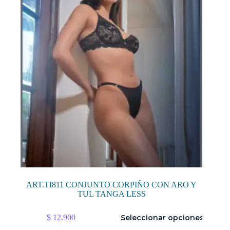
pueden
elegir
en
la
página
de
producto
ART.TI811 CONJUNTO CORPIÑO CON ARO Y
TUL TANGA LESS
Este
$
12.900
Seleccionar opciones
producto
tiene