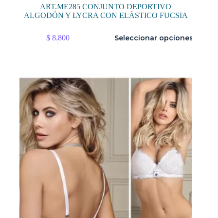
ART.ME285 CONJUNTO DEPORTIVO
ALGODÓN Y LYCRA CON ELÁSTICO FUCSIA
Este
$
8.800
Seleccionar opciones
producto
tiene
múltiples
variantes.
Las
opciones
se
pueden
elegir
en
la
página
de
producto