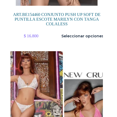
ART.BE154460 CONJUNTO PUSH UP SOFT DE
PUNTILLA ESCOTE MARILYN CON TANGA
COLALESS
Este
$
16.800
Seleccionar opciones
producto
tiene
múltiples
variantes.
Las
opciones
se
pueden
elegir
en
la
página
de
producto