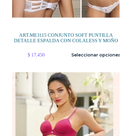
ART.ME3115 CONJUNTO SOFT PUNTILLA
DETALLE ESPALDA CON COLALESS Y MOÑO
Este
$
17.450
Seleccionar opciones
producto
tiene
múltiples
variantes.
Las
opciones
se
pueden
elegir
en
la
página
de
producto