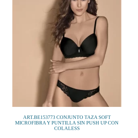
se
pueden
elegir
en
la
página
de
producto
ART.BE153773 CONJUNTO TAZA SOFT
MICROFIBRA Y PUNTILLA SIN PUSH UP CON
COLALESS