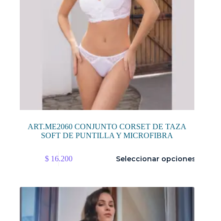
producto
ART.ME2060 CONJUNTO CORSET DE TAZA
SOFT DE PUNTILLA Y MICROFIBRA
Este
$
16.200
Seleccionar opciones
producto
tiene
múltiples
variantes.
Las
opciones
se