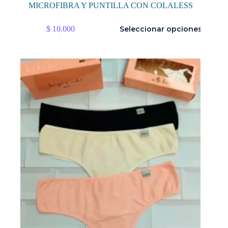
MICROFIBRA Y PUNTILLA CON COLALESS
Este
$
10.000
Seleccionar opciones
producto
tiene
múltiples
variantes.
Las
opciones
se
pueden
elegir
en
la
página
de
producto