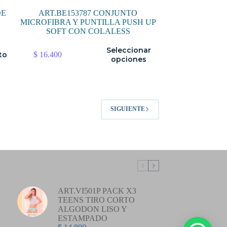
DE
ART.BE153787 CONJUNTO
MICROFIBRA Y PUNTILLA PUSH UP
SOFT CON COLALESS
Este
Seleccionar
to
$
16.400
producto
opciones
tiene
múltiples
variantes.
Las
opciones
SIGUIENTE
se
pueden
elegir
en
la
página
de
producto
ART.VI501P PACK X3
TEENS TIRO CORTO
ALGODON LISO Y
ESTAMPADO