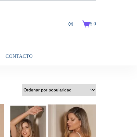
$
0
Carro
de
compra
CONTACTO