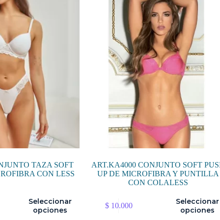
Las
opciones
se
pueden
elegir
en
la
página
de
producto
ONJUNTO TAZA SOFT
ART.KA4000 CONJUNTO SOFT PU
CROFIBRA CON LESS
UP DE MICROFIBRA Y PUNTILLA
CON COLALESS
Este
Seleccionar
Seleccionar
$
10.000
producto
opciones
opciones
tiene