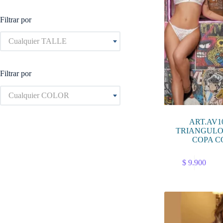
Filtrar por
Cualquier TALLE
Filtrar por
Cualquier COLOR
ART.AV1
TRIANGULO 
COPA C
Este
$
9.900
producto
tiene
múltiples
variantes.
Las
opciones
se