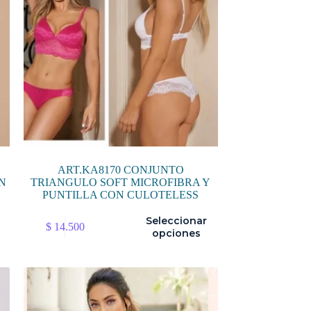
ART.KA8170 CONJUNTO
IN
TRIANGULO SOFT MICROFIBRA Y
PUNTILLA CON CULOTELESS
Este
Seleccionar
$
14.500
producto
opciones
tiene
múltiples
variantes.
Las
opciones
se