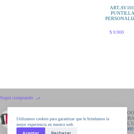
ART.AV10
PUNTILLA
PERSONALI
Este
$
9.900
producto
tiene
múltiples
variantes.
Las
opciones
se
pueden
elegir
en
la
página
Segui comprando
de
producto
ART.KK1000 BOXER
ART.OO
ALGODON LISO
BOMBA
Utilizamos cookies para garantizar que le brindamos la
$
10.650
COOL 
mejor experiencia en nuestra web.
$
14.900
Aceptar
Rechazar