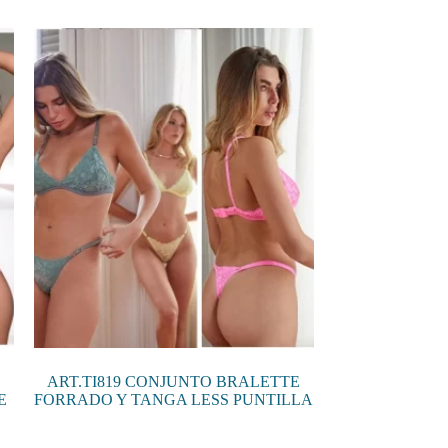
múltiples
variantes.
Las
opciones
se
pueden
elegir
en
la
página
de
producto
ART.TI819 CONJUNTO BRALETTE
E
FORRADO Y TANGA LESS PUNTILLA