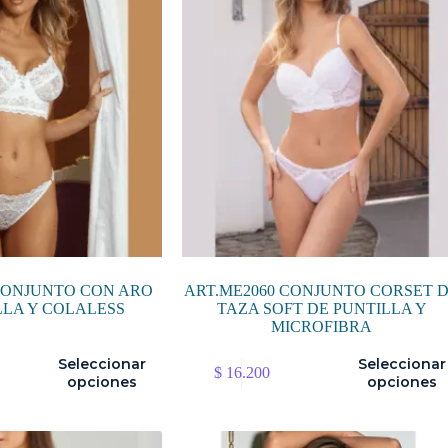
pueden
elegir
en
la
página
de
producto
CONJUNTO CON ARO
ART.ME2060 CONJUNTO CORSET 
LLA Y COLALESS
TAZA SOFT DE PUNTILLA Y
MICROFIBRA
Este
Seleccionar
Seleccionar
$
16.200
producto
opciones
opciones
tiene
múltiples
variantes.