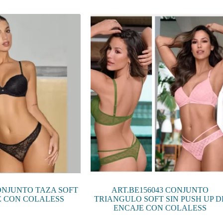
múltiples
variantes.
Las
opciones
se
pueden
elegir
en
la
página
de
producto
ONJUNTO TAZA SOFT
ART.BE156043 CONJUNTO
E CON COLALESS
TRIANGULO SOFT SIN PUSH UP D
ENCAJE CON COLALESS