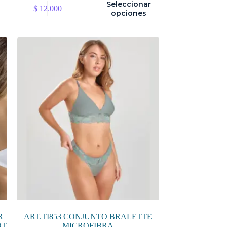
Este
Seleccionar
$
12.000
producto
opciones
tiene
múltiples
variantes.
Las
opciones
se
pueden
elegir
en
la
página
de
producto
R
ART.TI853 CONJUNTO BRALETTE
OT
MICROFIBRA