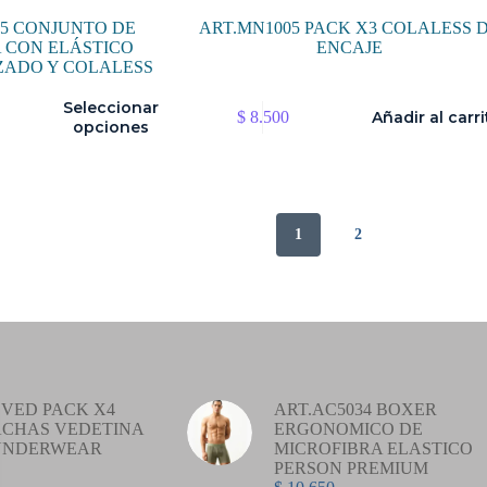
15 CONJUNTO DE
ART.MN1005 PACK X3 COLALESS 
 CON ELÁSTICO
ENCAJE
ZADO Y COLALESS
Seleccionar
$
8.500
Añadir al carri
opciones
1
2
VED PACK X4
ART.AC5034 BOXER
CHAS VEDETINA
ERGONOMICO DE
UNDERWEAR
MICROFIBRA ELASTICO
PERSON PREMIUM