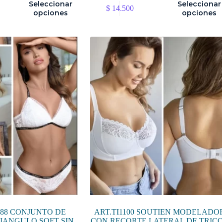
Este
Seleccionar
Seleccionar
$
14.500
producto
opciones
opciones
tiene
múltiples
variantes.
Las
opciones
se
pueden
elegir
en
la
página
de
producto
088 CONJUNTO DE
ART.TI1100 SOUTIEN MODELADO
IANGULO SOFT SIN
CON RECORTE LATERAL DE TRIC