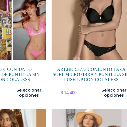
001 CONJUNTO
ART.BE153773 CONJUNTO TAZA
DE PUNTILLA SIN
SOFT MICROFIBRA Y PUNTILLA S
ON COLALESS
PUSH UP CON COLALESS
Este
Seleccionar
Seleccionar
$
14.400
producto
opciones
opciones
tiene
múltiples
variantes.
Las
opciones
se