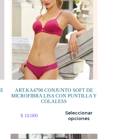
pueden
elegir
en
la
página
de
producto
DE
ART.KA4790 CONJUNTO SOFT DE
MICROFIBRA LISA CON PUNTILLA Y
COLALESS
Este
Seleccionar
$
10.000
producto
opciones
tiene
múltiples
variantes.