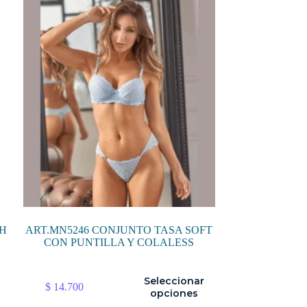
Las
opciones
se
pueden
elegir
en
la
página
de
producto
SH
ART.MN5246 CONJUNTO TASA SOFT
CON PUNTILLA Y COLALESS
Este
Seleccionar
$
14.700
producto
opciones
tiene