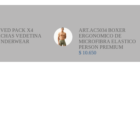
VED PACK X4
ART.AC5034 BOXER
CHAS VEDETINA
ERGONOMICO DE
UNDERWEAR
MICROFIBRA ELASTICO
PERSON PREMIUM
$
10.650