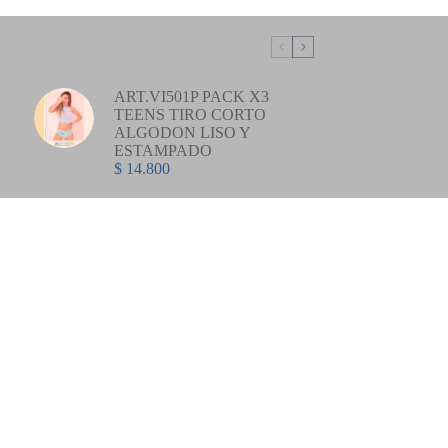
ART.VI501P PACK X3
TEENS TIRO CORTO
ALGODON LISO Y
ESTAMPADO
$
14.800