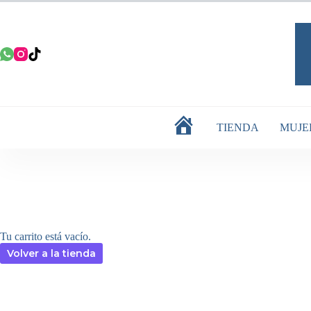
Saltar
al
contenido
TIENDA
MUJE
INICIO
Tu carrito está vacío.
Volver a la tienda