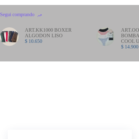
Segui comprando
ART.KK1000 BOXER
ART.OO
ALGODON LISO
BOMBA
$
10.650
COOL 
$
14.900