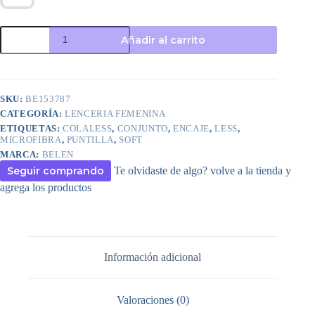
ART.BE153787
Añadir al carrito
CONJUNTO
MICROFIBRA
Y
PUNTILLA
PUSH
SKU:
BE153787
UP
CATEGORÍA:
LENCERIA FEMENINA
SOFT
CON
ETIQUETAS:
COLALESS
,
CONJUNTO
,
ENCAJE
,
LESS
,
COLALESS
MICROFIBRA
,
PUNTILLA
,
SOFT
cantidad
MARCA:
BELEN
Seguir comprando
Te olvidaste de algo? volve a la tienda y
agrega los productos
Información adicional
Valoraciones (0)