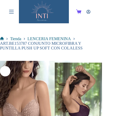
Saltar
al
contenido
Carro
de
compra
Tienda
LENCERIA FEMENINA
Inicio
ART.BE153787 CONJUNTO MICROFIBRA Y
PUNTILLA PUSH UP SOFT CON COLALESS