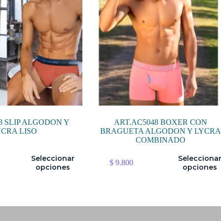
8 SLIP ALGODON Y
ART.AC5048 BOXER CON
YCRA LISO
BRAGUETA ALGODON Y LYCRA
COMBINADO
Este
Seleccionar
Selecciona
$
9.800
producto
opciones
opciones
tiene
múltiples
variantes.
Las
opciones
se