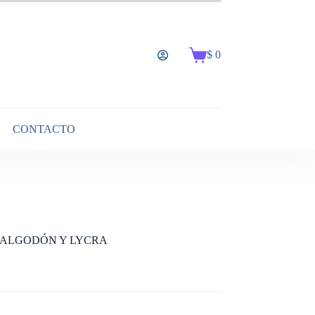
$
0
Carro
de
compra
CONTACTO
E ALGODÓN Y LYCRA