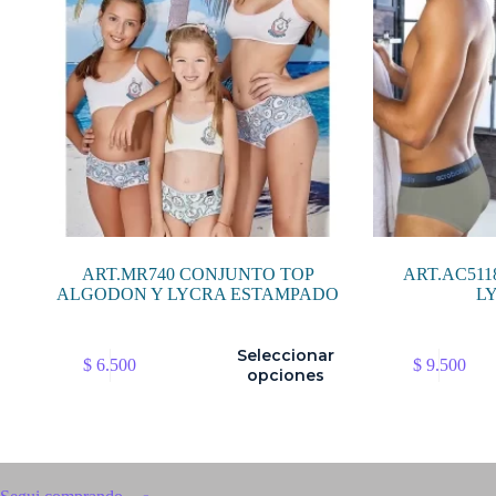
ART.MR740 CONJUNTO TOP
ART.AC511
ALGODON Y LYCRA ESTAMPADO
L
Este
Este
Seleccionar
$
6.500
$
9.500
producto
producto
opciones
tiene
tiene
múltiples
múltiples
variantes.
variantes.
Las
Las
opciones
opciones
se
se