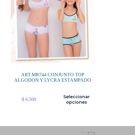
ART.MR744 CONJUNTO TOP
ALGODON Y LYCRA ESTAMPADO
Este
r
Seleccionar
$
6.500
producto
opciones
tiene
múltiples
variantes.
Las
opciones
se