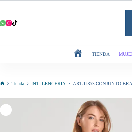
Saltar
al
contenido
TIENDA
MUJE
INICIO
Tienda
INTI LENCERIA
ART.TI853 CONJUNTO BR
Inicio