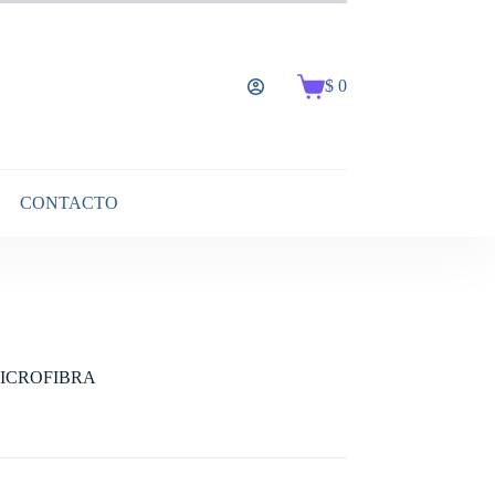
$
0
Carro
de
compra
CONTACTO
MICROFIBRA