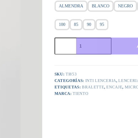
ALMENDRA
BLANCO
NEGRO
100
85
90
95
ART.TI853
CONJUNTO
BRALETTE
MICROFIBRA
cantidad
SKU:
TI853
CATEGORÍAS:
INTI LENCERIA
,
LENCERI
ETIQUETAS:
BRALETTE
,
ENCAJE
,
MICR
MARCA:
TIENTO