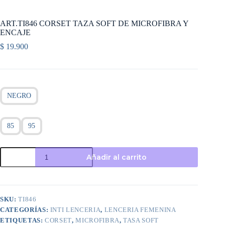
ART.TI846 CORSET TAZA SOFT DE MICROFIBRA Y
ENCAJE
$
19.900
NEGRO
85
95
ART.TI846
Añadir al carrito
CORSET
TAZA
SOFT
DE
MICROFIBRA
SKU:
TI846
Y
CATEGORÍAS:
INTI LENCERIA
,
LENCERIA FEMENINA
ENCAJE
cantidad
ETIQUETAS:
CORSET
,
MICROFIBRA
,
TASA SOFT