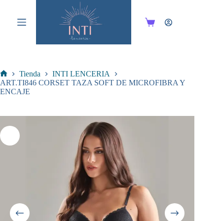
Saltar
al
contenido
Carro
de
compra
Tienda
INTI LENCERIA
Inicio
ART.TI846 CORSET TAZA SOFT DE MICROFIBRA Y
ENCAJE