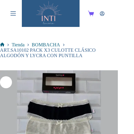
Saltar
al
contenido
Carro
de
compra
Tienda
BOMBACHA
Inicio
ART.SA10102 PACK X3 CULOTTE CLÁSICO
ALGODÓN Y LYCRA CON PUNTILLA