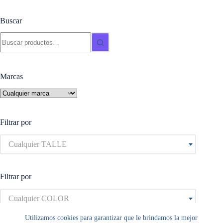
variantes.
Las
Buscar
opciones
se
Buscar:
pueden
elegir
en
la
Marcas
página
de
producto
Filtrar por
Cualquier TALLE
Filtrar por
Cualquier COLOR
Utilizamos cookies para garantizar que le brindamos la mejor