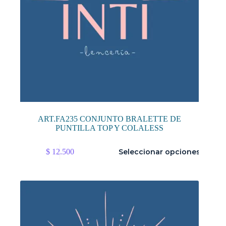
ART.FA235 CONJUNTO BRALETTE DE
PUNTILLA TOP Y COLALESS
Este
$
12.500
Seleccionar opciones
producto
tiene
múltiples
variantes.
Las
opciones
se
pueden
elegir