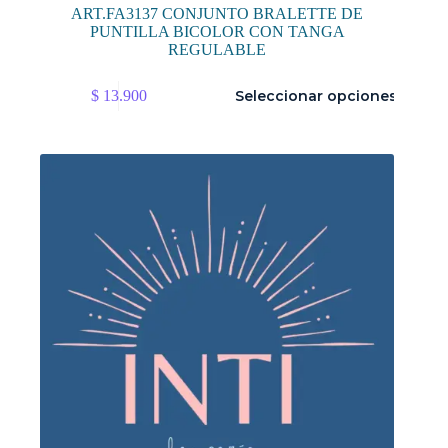
ART.FA3137 CONJUNTO BRALETTE DE
PUNTILLA BICOLOR CON TANGA
REGULABLE
Este
$
13.900
Seleccionar opciones
producto
tiene
múltiples
variantes.
Las
opciones
se
pueden
elegir
en
la
página
de
producto