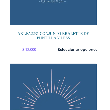
ART.FA2231 CONJUNTO BRALETTE DE
PUNTILLA Y LESS
Este
$
12.000
Seleccionar opciones
producto
tiene
múltiples
variantes.
Las
opciones
se
pueden
elegir
en
la
página
de
producto