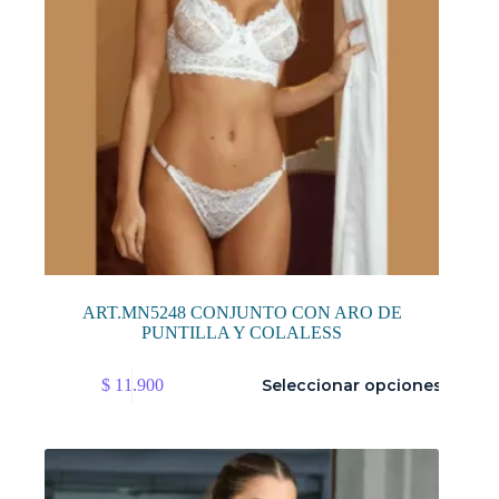
de
producto
ART.MN5248 CONJUNTO CON ARO DE
PUNTILLA Y COLALESS
Este
$
11.900
Seleccionar opciones
producto
tiene
múltiples
variantes.
Las
opciones