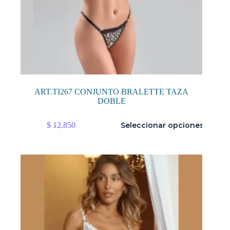
ART.TI267 CONJUNTO BRALETTE TAZA
DOBLE
Este
$
12.850
Seleccionar opciones
producto
tiene
múltiples
variantes.
Las
opciones
se
pueden
elegir
en
la
página