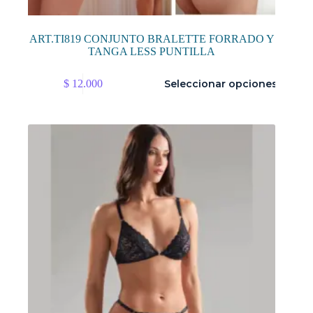
ART.TI819 CONJUNTO BRALETTE FORRADO Y
TANGA LESS PUNTILLA
Este
$
12.000
Seleccionar opciones
producto
tiene
múltiples
variantes.
Las
opciones
se
pueden
elegir
en
la
página
de
producto