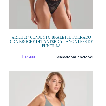
ART.TI527 CONJUNTO BRALETTE FORRADO
CON BROCHE DELANTERO Y TANGA LESS DE
PUNTILLA
Este
$
12.400
Seleccionar opciones
producto
tiene
múltiples
variantes.
Las
opciones
se
pueden
elegir
en
la
página