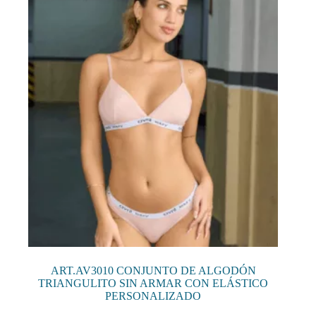
se
pueden
elegir
en
la
página
de
producto
ART.AV3010 CONJUNTO DE ALGODÓN
TRIANGULITO SIN ARMAR CON ELÁSTICO
PERSONALIZADO