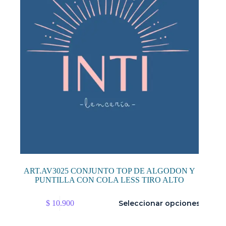
en
la
página
de
producto
ART.AV3025 CONJUNTO TOP DE ALGODON Y
PUNTILLA CON COLA LESS TIRO ALTO
Este
$
10.900
Seleccionar opciones
producto
tiene
múltiples