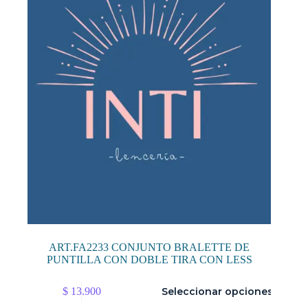
pueden
elegir
en
la
página
de
producto
ART.FA2233 CONJUNTO BRALETTE DE
PUNTILLA CON DOBLE TIRA CON LESS
Este
$
13.900
Seleccionar opciones
producto
tiene