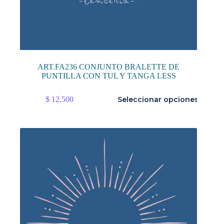
ART.FA236 CONJUNTO BRALETTE DE
PUNTILLA CON TUL Y TANGA LESS
Este
$
12.500
Seleccionar opciones
producto
tiene
múltiples
variantes.
Las
opciones
se
pueden
elegir
en
la
página
de
producto