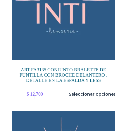
ART.FA3135 CONJUNTO BRALETTE DE
PUNTILLA CON BROCHE DELANTERO ,
DETALLE EN LA ESPALDA Y LESS
Este
$
12.700
Seleccionar opciones
producto
tiene
múltiples
variantes.
Las
opciones
se