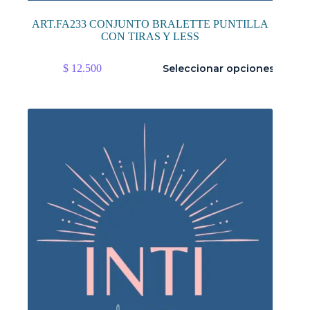
ART.FA233 CONJUNTO BRALETTE PUNTILLA
CON TIRAS Y LESS
Este
$
12.500
Seleccionar opciones
producto
tiene
múltiples
variantes.
Las
opciones
se
pueden
elegir
en
la
página
de
producto