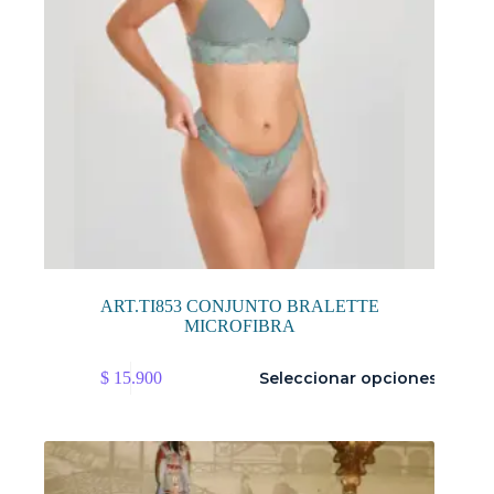
de
producto
ART.TI853 CONJUNTO BRALETTE
MICROFIBRA
Este
$
15.900
Seleccionar opciones
producto
tiene
múltiples
variantes.
Las
opciones