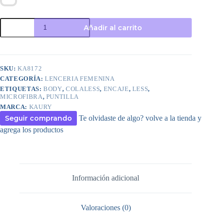
ART.KA8172
Añadir al carrito
BODY
COLALESS
DE
MICROFIBRA
Y
SKU:
KA8172
PUNTILLA
CATEGORÍA:
LENCERIA FEMENINA
cantidad
ETIQUETAS:
BODY
,
COLALESS
,
ENCAJE
,
LESS
,
MICROFIBRA
,
PUNTILLA
MARCA:
KAURY
Seguir comprando
Te olvidaste de algo? volve a la tienda y
agrega los productos
Información adicional
Valoraciones (0)