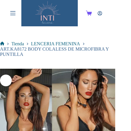
Saltar
al
contenido
Carro
de
compra
Tienda
LENCERIA FEMENINA
Inicio
ART.KA8172 BODY COLALESS DE MICROFIBRA Y
PUNTILLA