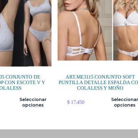
05 CONJUNTO DE
ART.ME3115 CONJUNTO SOFT
P CON ESCOTE V Y
PUNTILLA DETALLE ESPALDA C
OLALESS
COLALESS Y MOÑO
Este
Seleccionar
Selecciona
$
17.450
producto
opciones
opciones
tiene
múltiples
variantes.
Las
opciones
se