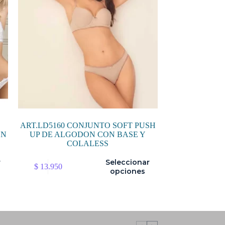
ART.LD5160 CONJUNTO SOFT PUSH
ON
UP DE ALGODON CON BASE Y
COLALESS
Este
r
Seleccionar
$
13.950
producto
opciones
tiene
múltiples
variantes.
Las
opciones
se