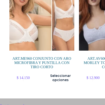
ART.ME960 CONJUNTO CON ARO
ART.AV60
MICROFIBRA Y PUNTILLA CON
MORLEY TO
TIRO CORTO
C
Este
Este
Seleccionar
$
14.150
$
12.900
producto
producto
opciones
tiene
tiene
múltiples
múltiples
variantes.
variantes.
Las
Las
opciones
opciones
se
se