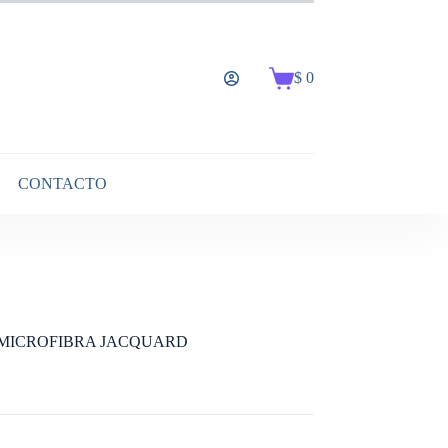
$
0
Carro
de
compra
CONTACTO
S MICROFIBRA JACQUARD