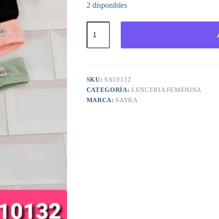
2 disponibles
ART.SA10132
PACK
X3
VEDETINAS
MICROFIBRA
JACQUARD
cantidad
SKU:
SA10132
CATEGORÍA:
LENCERIA FEMENINA
MARCA:
SAYKA