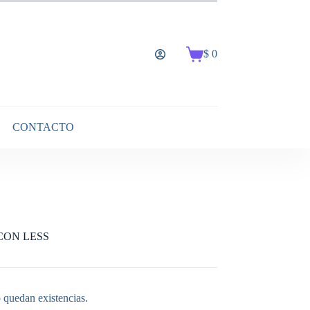
$
0
Carro
de
compra
CONTACTO
CON LESS
 quedan existencias.