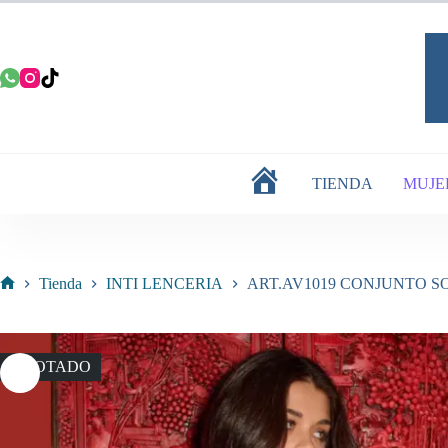
Saltar
al
contenido
TIENDA
MUJE
INICIO
Tienda
INTI LENCERIA
ART.AV1019 CONJUNTO S
Inicio
AGOTADO