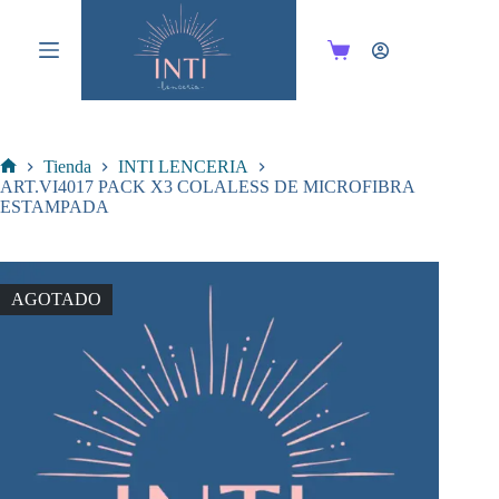
Saltar
al
contenido
Carro
de
compra
Tienda
INTI LENCERIA
Inicio
ART.VI4017 PACK X3 COLALESS DE MICROFIBRA
ESTAMPADA
AGOTADO