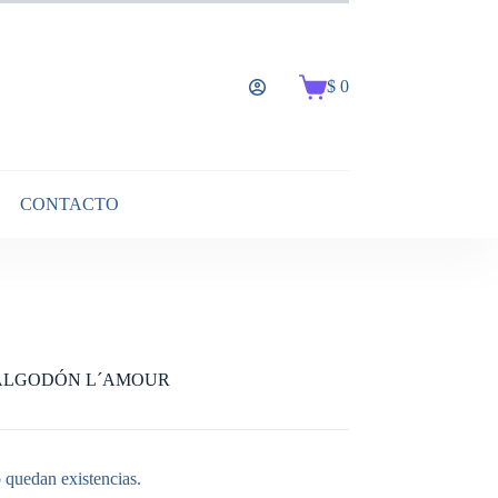
$
0
Carro
de
compra
CONTACTO
Y ALGODÓN L´AMOUR
 quedan existencias.