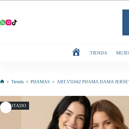
Saltar
al
contenido
TIENDA
MUJE
INICIO
Tienda
PIJAMAS
ART.VI1042 PIJAMA DAMA JER
Inicio
AGOTADO