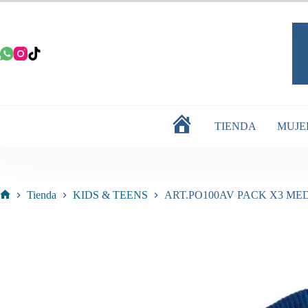
Saltar
al
contenido
TIENDA
MUJE
INICIO
Tienda
KIDS & TEENS
ART.PO100AV PACK X3 ME
Inicio