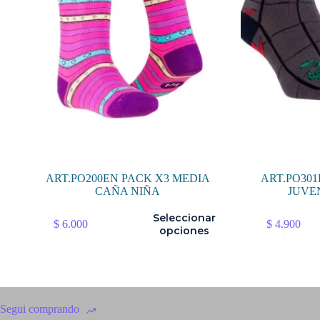
ART.PO200EN PACK X3 MEDIA
ART.PO30
CAÑA NIÑA
JUVE
Este
Este
Seleccionar
$
6.000
$
4.900
producto
producto
opciones
tiene
tiene
múltiples
múltiples
variantes.
variantes.
Las
Las
opciones
opciones
se
se
Segui comprando
pueden
pueden