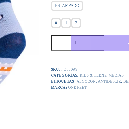
ESTAMPADO
0
1
2
ART.PO100AV
PACK
X3
MEDIA
BEBE
VARON
CON
SKU:
PO100AV
ANTIDESLIZ
CATEGORÍAS:
KIDS & TEENS
,
MEDIAS
EN
PLANTA
ETIQUETAS:
ALGODON
,
ANTIDESLIZ
,
BE
cantidad
MARCA:
ONE FEET