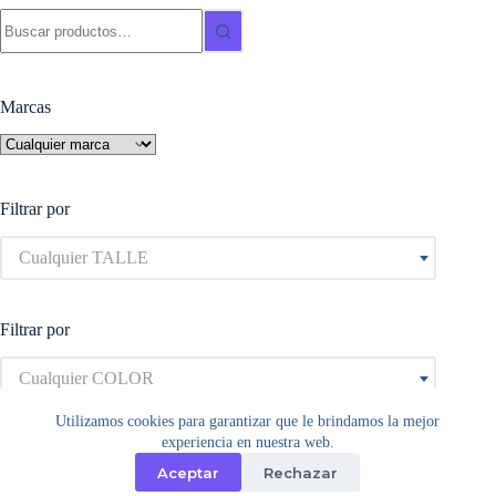
se
Buscar:
pueden
elegir
en
la
Marcas
página
de
producto
Filtrar por
Cualquier TALLE
Filtrar por
Cualquier COLOR
Utilizamos cookies para garantizar que le brindamos la mejor
experiencia en nuestra web.
Aceptar
Rechazar
Copyright © 2026 - Tema para WordPress de
Creative