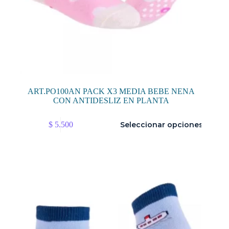
ART.PO100AN PACK X3 MEDIA BEBE NENA
CON ANTIDESLIZ EN PLANTA
Este
$
5.500
Seleccionar opciones
producto
tiene
múltiples
variantes.
Las
opciones
se
pueden
elegir
en
la
página