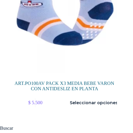
de
producto
ART.PO100AV PACK X3 MEDIA BEBE VARON
CON ANTIDESLIZ EN PLANTA
Este
$
5.500
Seleccionar opciones
producto
tiene
múltiples
variantes.
Las
Buscar
opciones