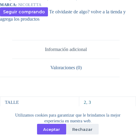
ANIMAL
MARCA:
NICOLETTA
PRINT
Seguir comprando
Te olvidaste de algo? volve a la tienda y
cantidad
agrega los productos
Información adicional
Valoraciones (0)
TALLE
2
,
3
Utilizamos cookies para garantizar que le brindamos la mejor
experiencia en nuestra web.
Aceptar
Rechazar
Copyright © 2026 - Tema para WordPress de
Creative