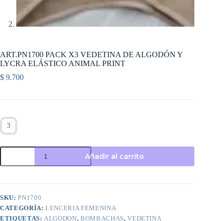
ART.PN1700 PACK X3 VEDETINA DE ALGODÓN Y
LYCRA ELÁSTICO ANIMAL PRINT
$
9.700
3
ART.PN1700
Añadir al carrito
PACK
X3
VEDETINA
DE
ALGODÓN
SKU:
PN1700
Y
CATEGORÍA:
LENCERIA FEMENINA
LYCRA
ELÁSTICO
ETIQUETAS:
ALGODON
,
BOMBACHAS
,
VEDETINA