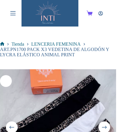
Saltar
al
contenido
Carro
de
compra
Tienda
LENCERIA FEMENINA
Inicio
ART.PN1700 PACK X3 VEDETINA DE ALGODÓN Y
LYCRA ELÁSTICO ANIMAL PRINT