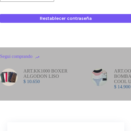
Restablecer contraseña
Segui comprando
ART.KK1000 BOXER
ART.OO
ALGODON LISO
BOMBA
$
10.650
COOL 
$
14.900