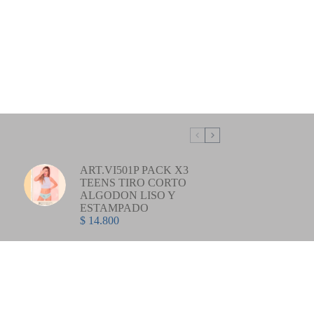
ART.VI501P PACK X3
TEENS TIRO CORTO
ALGODON LISO Y
ESTAMPADO
$
14.800