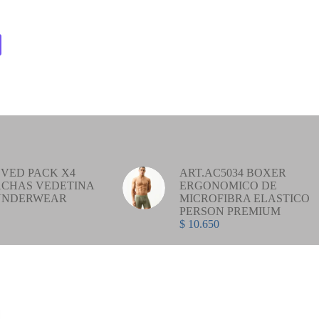
VED PACK X4
ART.AC5034 BOXER
CHAS VEDETINA
ERGONOMICO DE
UNDERWEAR
MICROFIBRA ELASTICO
PERSON PREMIUM
$
10.650