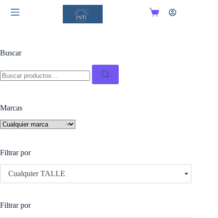
Saltar
al
Carro
contenido
de
compra
Buscar
Buscar:
Marcas
Filtrar por
Cualquier TALLE
Filtrar por