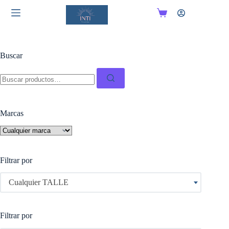
Saltar
al
Carro
contenido
de
compra
Buscar
Buscar:
Marcas
Filtrar por
Cualquier TALLE
Filtrar por