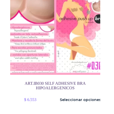
ART.IB030 SELF ADHESIVE BRA
HIPOALERGENICOS
Este
$
6.553
Seleccionar opciones
producto
tiene
múltiples