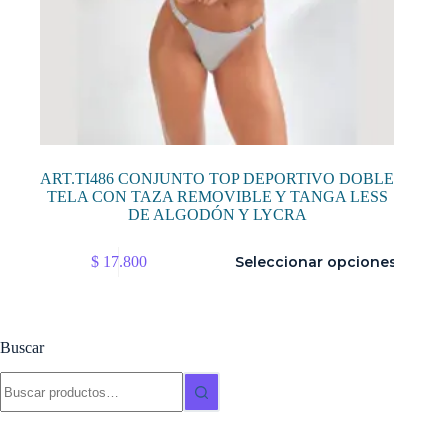
ART.TI486 CONJUNTO TOP DEPORTIVO DOBLE
TELA CON TAZA REMOVIBLE Y TANGA LESS
DE ALGODÓN Y LYCRA
Este
$
17.800
Seleccionar opciones
producto
tiene
múltiples
variantes.
Las
Buscar
opciones
se
Buscar:
pueden
elegir
en
la