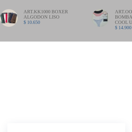
ART.KK1000 BOXER
ART.OO
ALGODON LISO
BOMBA
$
10.650
COOL 
$
14.900