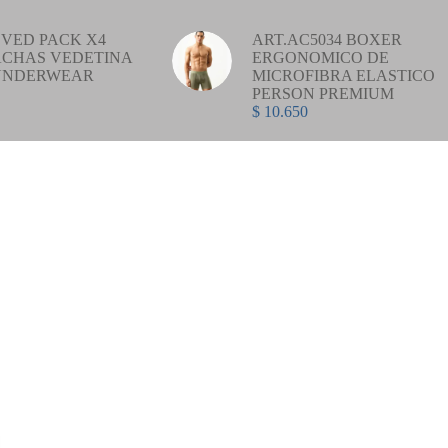
VED PACK X4
ART.AC5034 BOXER
CHAS VEDETINA
ERGONOMICO DE
UNDERWEAR
MICROFIBRA ELASTICO
PERSON PREMIUM
$
10.650