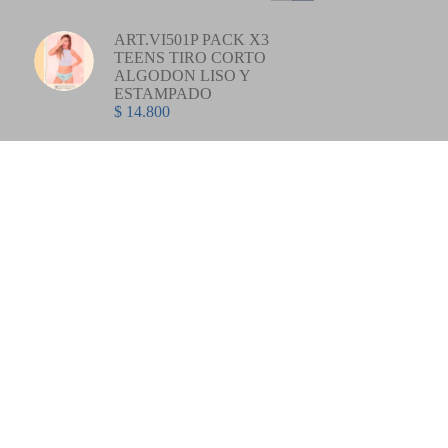
ART.VI501P PACK X3
TEENS TIRO CORTO
ALGODON LISO Y
ESTAMPADO
$
14.800