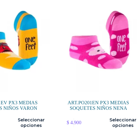
Las
opciones
se
pueden
elegir
en
la
página
de
producto
1EV PX3 MEDIAS
ART.PO201EN PX3 MEDIAS
S NIÑOS VARON
SOQUETES NIÑOS NENA
Este
Seleccionar
Seleccionar
$
4.900
producto
opciones
opciones
tiene
múltiples