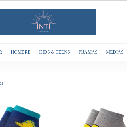
R
HOMBRE
KIDS & TEENS
PIJAMAS
MEDIAS
Ordenado
os
por
popularidad