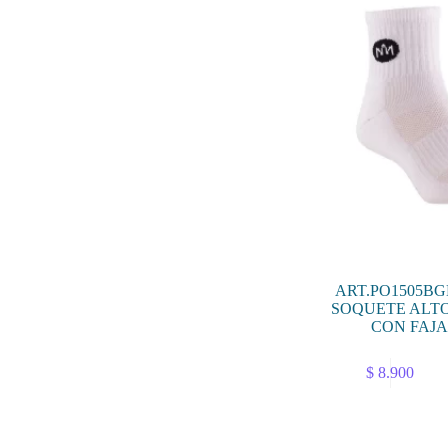
pueden
elegir
en
la
página
de
producto
ART.PO1505B
SOQUETE ALTO
CON FAJA
$
8.900