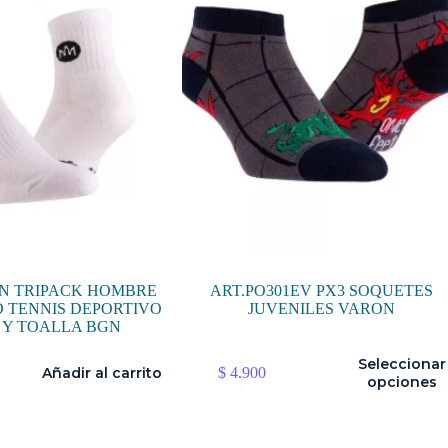
pueden
elegir
en
la
página
de
producto
GN TRIPACK HOMBRE
ART.PO301EV PX3 SOQUETES
 TENNIS DEPORTIVO
JUVENILES VARON
 Y TOALLA BGN
Este
Seleccionar
Añadir al carrito
$
4.900
producto
opciones
tiene
múltiples
variantes.