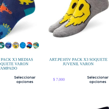
 PACK X3 MEDIAS
ART.PE105V PACK X3 SOQUETE
OQUETE VARON
JUVENIL VARON
TAMPADO
Este
Seleccionar
Seleccionar
$
7.000
producto
opciones
opciones
tiene
múltiples
variantes.
Las
opciones
se