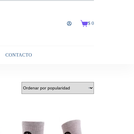
$
0
Carro
de
compra
CONTACTO