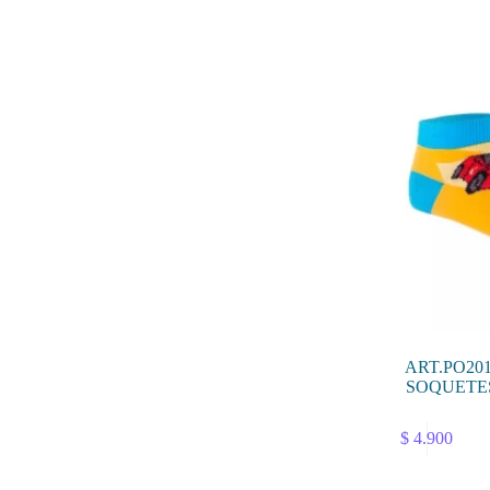
ART.PO20
SOQUETE
Este
$
4.900
producto
tiene
múltiples