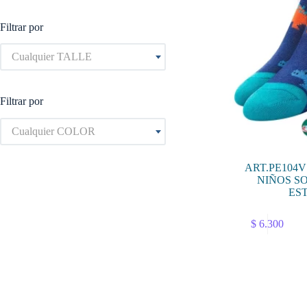
Filtrar por
Cualquier TALLE
Filtrar por
Cualquier COLOR
ART.PE104V
NIÑOS S
ES
Este
$
6.300
producto
tiene
múltiples
variantes.
Las
opciones
se