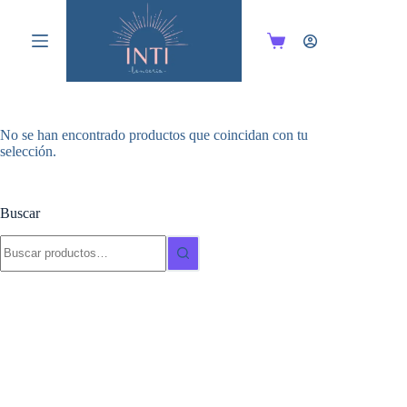
Saltar
al
contenido
Carro
de
compra
No se han encontrado productos que coincidan con tu
selección.
Buscar
Buscar: