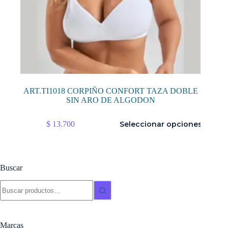
ART.TI1018 CORPIÑO CONFORT TAZA DOBLE
SIN ARO DE ALGODON
Este
$
13.700
Seleccionar opciones
producto
tiene
múltiples
variantes.
Las
Buscar
opciones
se
Buscar:
pueden
elegir
en
la
Marcas
página