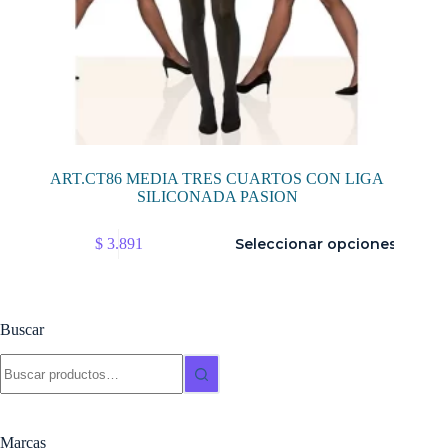
ART.CT86 MEDIA TRES CUARTOS CON LIGA
SILICONADA PASION
Este
$
3.891
Seleccionar opciones
producto
tiene
múltiples
variantes.
Las
Buscar
opciones
se
Buscar:
pueden
elegir
en
la
Marcas
página