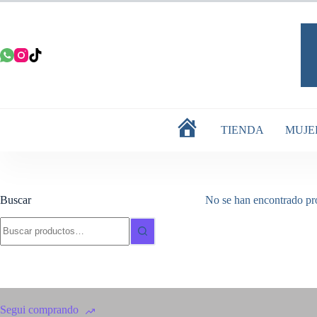
Saltar
al
contenido
TIENDA
MUJE
INICIO
Buscar
No se han encontrado pro
Buscar:
Segui comprando