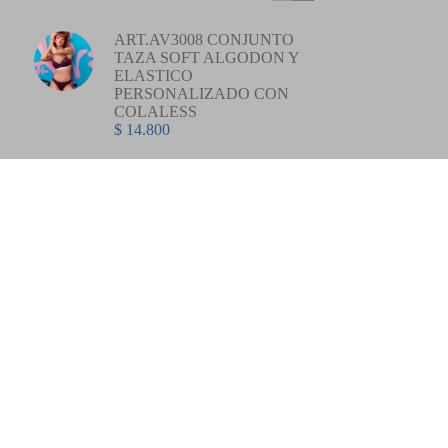
ART.AV3008 CONJUNTO
TAZA SOFT ALGODON Y
ELASTICO
PERSONALIZADO CON
COLALESS
$
14.800