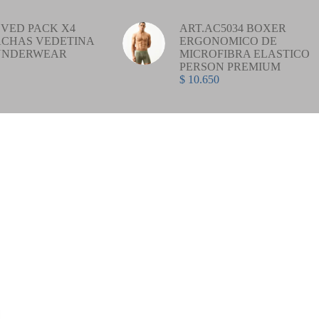
VED PACK X4
ART.AC5034 BOXER
CHAS VEDETINA
ERGONOMICO DE
UNDERWEAR
MICROFIBRA ELASTICO
PERSON PREMIUM
$
10.650