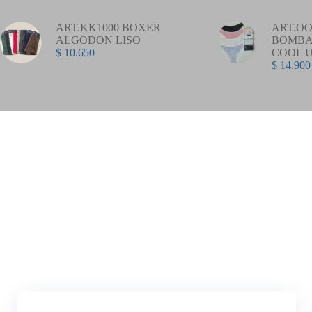
ART.KK1000 BOXER
ART.OO
ALGODON LISO
BOMBA
$
10.650
COOL 
$
14.900