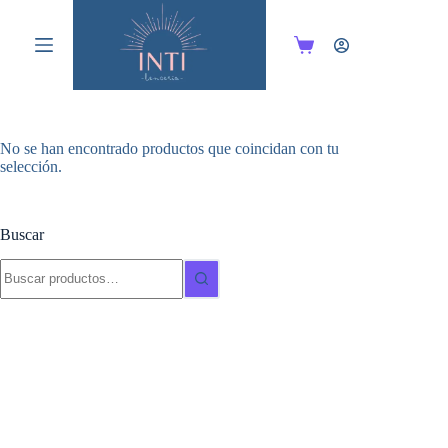
Saltar
al
contenido
Carro
de
compra
No se han encontrado productos que coincidan con tu
selección.
Buscar
Buscar: