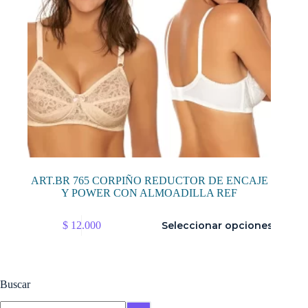
producto
ART.BR 765 CORPIÑO REDUCTOR DE ENCAJE
Y POWER CON ALMOADILLA REF
Este
$
12.000
Seleccionar opciones
producto
tiene
múltiples
variantes.
Las
Buscar
opciones
se
Buscar: