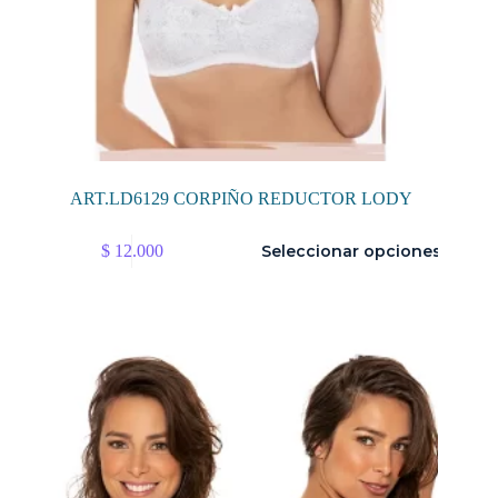
ART.LD6129 CORPIÑO REDUCTOR LODY
Este
$
12.000
Seleccionar opciones
producto
tiene
múltiples
variantes.
Las
opciones
se
pueden
elegir
en
la
página
de