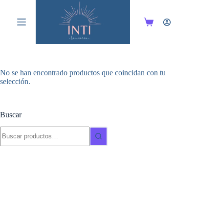
Saltar
al
contenido
Carro
de
compra
No se han encontrado productos que coincidan con tu
selección.
Buscar
Buscar: