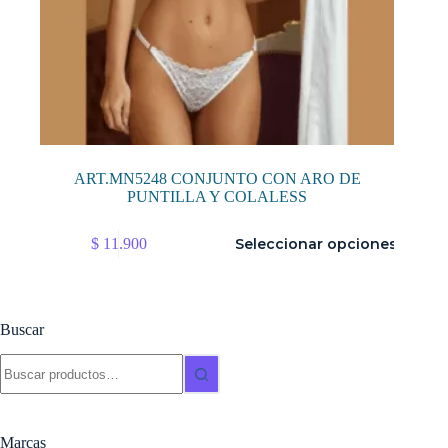
ART.MN5248 CONJUNTO CON ARO DE
PUNTILLA Y COLALESS
Este
$
11.900
Seleccionar opciones
producto
tiene
múltiples
variantes.
Las
Buscar
opciones
se
Buscar:
pueden
elegir
en
la
Marcas
página