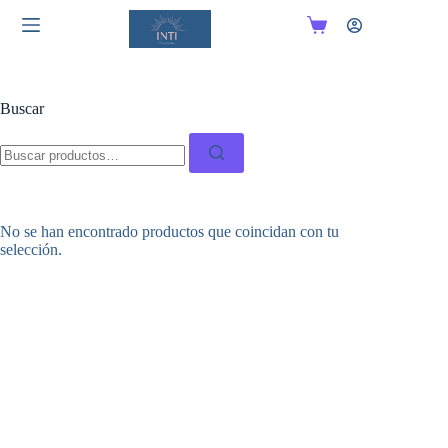
Saltar
al
Carro
contenido
de
compra
Buscar
Buscar:
No se han encontrado productos que coincidan con tu
selección.