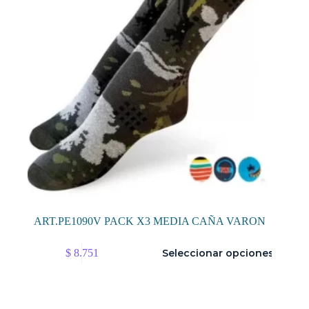
ART.PE1090V PACK X3 MEDIA CAÑA VARON
Este
$
8.751
Seleccionar opciones
producto
tiene
múltiples
variantes.
Las