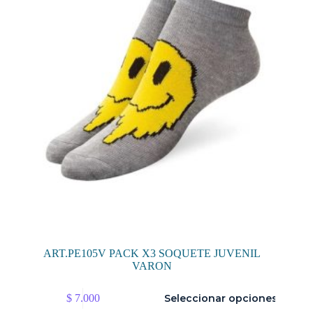
pueden
elegir
en
la
página
de
producto
ART.PE105V PACK X3 SOQUETE JUVENIL
VARON
Este
$
7.000
Seleccionar opciones
producto