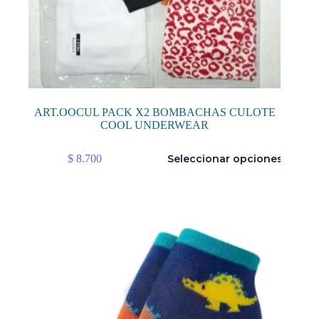
ART.OOCUL PACK X2 BOMBACHAS CULOTE
COOL UNDERWEAR
Este
$
8.700
Seleccionar opciones
producto
tiene
múltiples
variantes.
Las
opciones
se
pueden
elegir
en
la
página
de