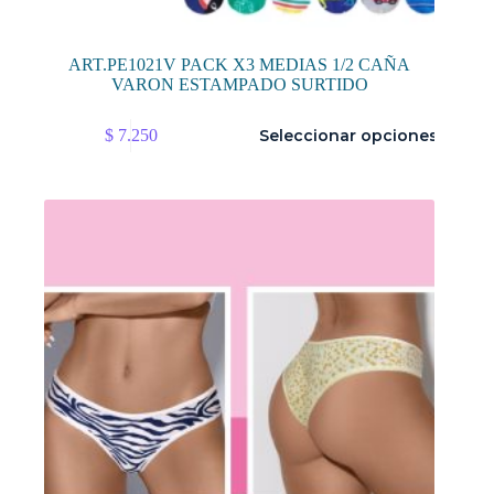
ART.PE1021V PACK X3 MEDIAS 1/2 CAÑA
VARON ESTAMPADO SURTIDO
Este
$
7.250
Seleccionar opciones
producto
tiene
múltiples
variantes.
Las
opciones
se
pueden
elegir
en
la
página
de
producto