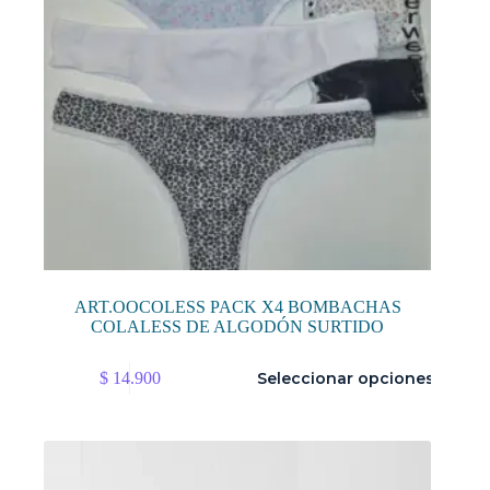
de
producto
ART.OOCOLESS PACK X4 BOMBACHAS
COLALESS DE ALGODÓN SURTIDO
Este
$
14.900
Seleccionar opciones
producto
tiene
múltiples
variantes.
Las
opciones