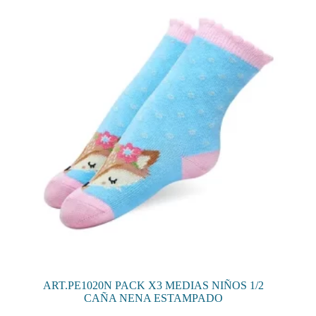
opciones
se
pueden
elegir
en
la
página
de
producto
ART.PE1020N PACK X3 MEDIAS NIÑOS 1/2
CAÑA NENA ESTAMPADO