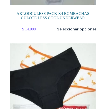
ART.OOCULESS PACK X4 BOMBACHAS
CULOTE LESS COOL UNDERWEAR
Este
$
14.900
Seleccionar opciones
producto
tiene
múltiples
variantes.
Las
opciones
se
pueden
elegir
en
la
página
de
producto