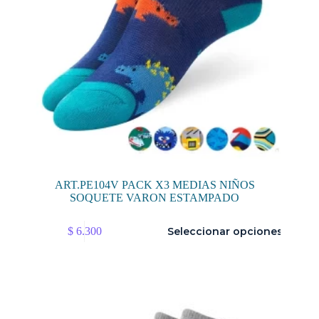
producto
ART.PE104V PACK X3 MEDIAS NIÑOS
SOQUETE VARON ESTAMPADO
Este
$
6.300
Seleccionar opciones
producto
tiene
múltiples
variantes.
Las
opciones
se