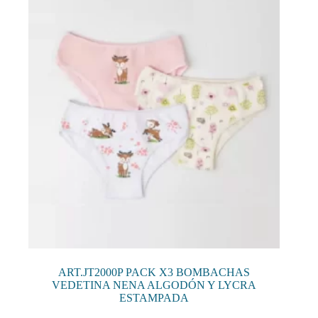
se
pueden
elegir
en
la
página
de
producto
ART.JT2000P PACK X3 BOMBACHAS
VEDETINA NENA ALGODÓN Y LYCRA
ESTAMPADA