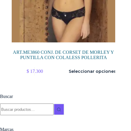
ART.ME3860 CONJ. DE CORSET DE MORLEY Y
PUNTILLA CON COLALESS POLLERITA
Este
$
17.300
Seleccionar opciones
producto
tiene
múltiples
variantes.
Las
Buscar
opciones
se
Buscar:
pueden
elegir
en
la
Marcas
página