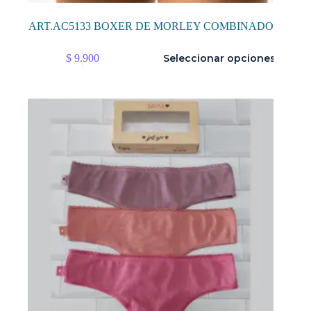
ART.AC5133 BOXER DE MORLEY COMBINADO
Este
$
9.900
Seleccionar opciones
producto
tiene
múltiples
variantes.
Las
opciones
se
pueden
elegir
en
la
página
de
producto