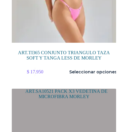
ART.TI365 CONJUNTO TRIANGULO TAZA
SOFT Y TANGA LESS DE MORLEY
Este
$
17.950
Seleccionar opciones
producto
tiene
múltiples
variantes.
Las
opciones
se
pueden
elegir
en
la
página