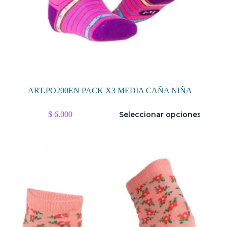
ART.PO200EN PACK X3 MEDIA CAÑA NIÑA
Este
$
6.000
Seleccionar opciones
producto
tiene
múltiples
variantes.
Las
opciones
se
pueden
elegir
en
la
página
de