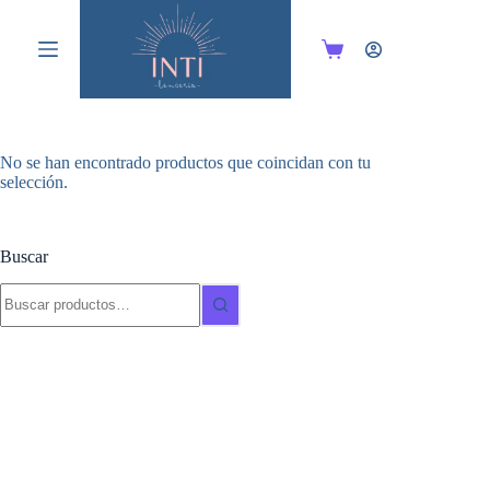
Saltar
al
contenido
Carro
de
compra
No se han encontrado productos que coincidan con tu
selección.
Buscar
Buscar: