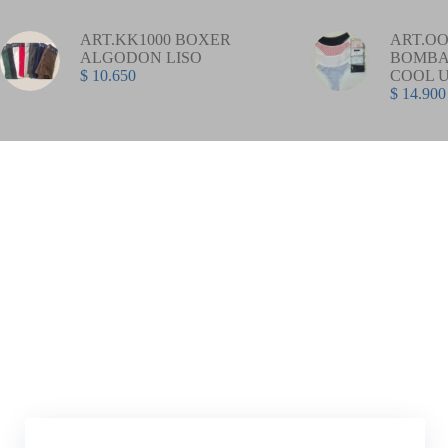
ART.KK1000 BOXER
ART.OO
ALGODON LISO
BOMBA
$
10.650
COOL 
$
14.900