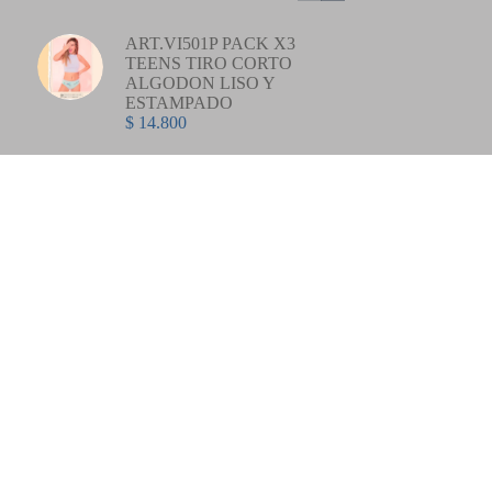
ART.VI501P PACK X3
TEENS TIRO CORTO
ALGODON LISO Y
ESTAMPADO
$
14.800