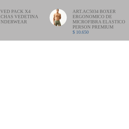
VED PACK X4
ART.AC5034 BOXER
CHAS VEDETINA
ERGONOMICO DE
UNDERWEAR
MICROFIBRA ELASTICO
PERSON PREMIUM
$
10.650