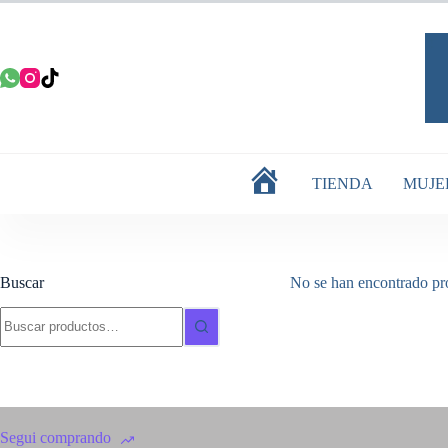
Saltar
al
contenido
TIENDA
MUJE
INICIO
Buscar
No se han encontrado pro
Buscar:
Segui comprando