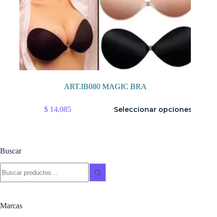
ART.IB080 MAGIC BRA
Este
$
14.085
Seleccionar opciones
producto
tiene
múltiples
variantes.
Las
Buscar
opciones
se
Buscar:
pueden
elegir
en
la
Marcas
página
de