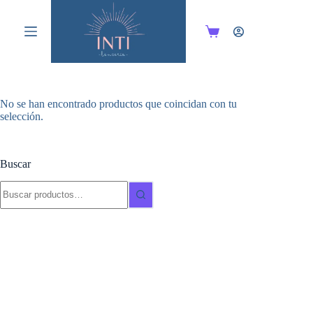
Saltar
al
contenido
Carro
de
compra
No se han encontrado productos que coincidan con tu
selección.
Buscar
Buscar: