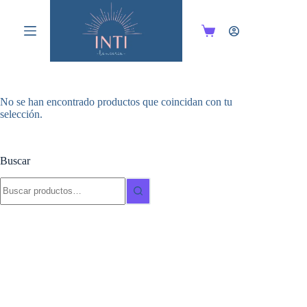
Saltar
al
contenido
Carro
de
compra
No se han encontrado productos que coincidan con tu
selección.
Buscar
Buscar: