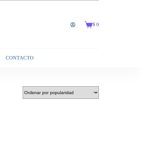
$
0
Carro
de
compra
CONTACTO