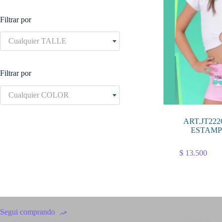
Filtrar por
Cualquier TALLE
Filtrar por
Cualquier COLOR
ART.JT22
ESTAMP
Este
$
13.500
producto
tiene
múltiples
variantes.
Las
opciones
se
Segui comprando
pueden