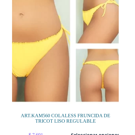
ART.KAM560 COLALESS FRUNCIDA DE
TRICOT LISO REGULABLE
Este
$
7.691