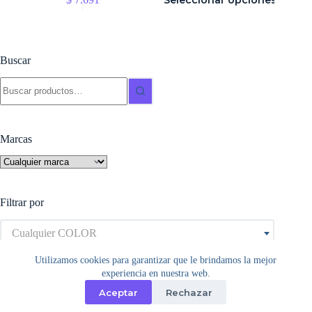
Seleccionar opciones
producto
tiene
múltiples
variantes.
Las
Buscar
opciones
se
Buscar:
pueden
elegir
en
la
Marcas
página
de
producto
Filtrar por
Cualquier COLOR
Utilizamos cookies para garantizar que le brindamos la mejor
experiencia en nuestra web.
Aceptar
Rechazar
Copyright © 2026 - Tema para WordPress de
Creative
Themes