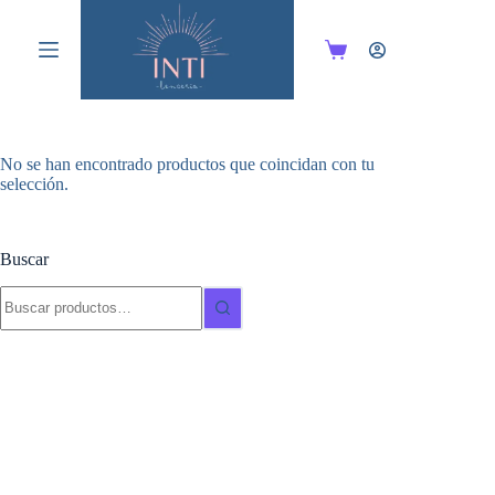
Saltar
al
contenido
Carro
de
compra
No se han encontrado productos que coincidan con tu
selección.
Buscar
Buscar: