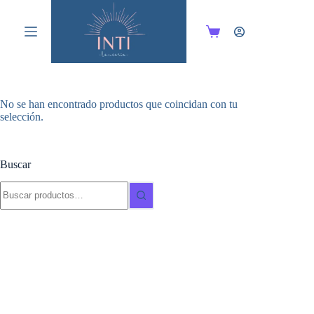
Saltar
al
contenido
Carro
de
compra
No se han encontrado productos que coincidan con tu
selección.
Buscar
Buscar: